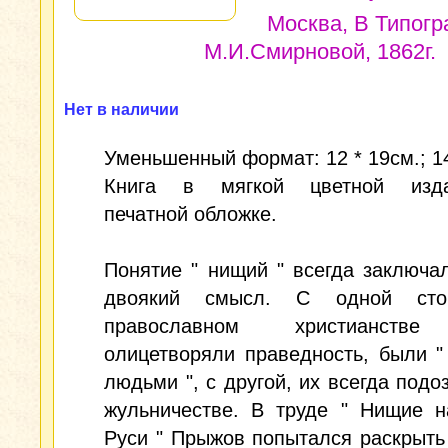
Москва, В Типог
М.И.Смирновой, 1862г.
Нет в наличии
Уменьшенный формат: 12 * 19см.; 14
Книга в мягкой цветной изда
печатной обложке.
Понятие " нищий " всегда заключа
двоякий смысл. С одной сто
православном христианств
олицетворяли праведность, были 
людьми ", с другой, их всегда подо
жульничестве. В труде " Нищие н
Руси " Прыжов попытался раскрыть