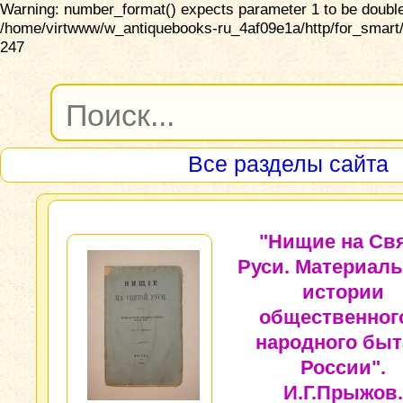
Warning: number_format() expects parameter 1 to be double,
/home/virtwww/w_antiquebooks-ru_4af09e1a/http/for_smart/
247
Все разделы сайта
"Нищие на Св
Руси. Материал
истории
общественног
народного быт
России".
И.Г.Прыжов.