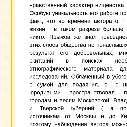
нравственный характер нищенства 
Особую уникальность его работе пр
факт, что во времена автора о "
жизни " в таком разрезе больше 
никто. Прыжов же знал повседне
этих слоёв общества не понаслышке
результат его добровольных, мно
скитаний в поисках необх
этнографического материала д
исследований. Облачённый в убог
с сумой для подаяния, он с 
юродивыми пространствовал 
городам и весям Московской, Вла
и Тверской губерний ( а по
источникам от Москвы и до Ки
поэтому наблюдения автора можно