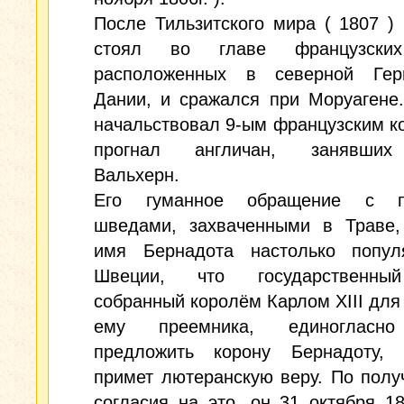
После Тильзитского мира ( 1807 )
стоял во главе французских
расположенных в северной Ге
Дании, и сражался при Моруагене.
начальствовал 9-ым французским к
прогнал англичан, занявших
Вальхерн.
Его гуманное обращение с п
шведами, захваченными в Траве,
имя Бернадота настолько попу
Швеции, что государственный
собранный королём Карлом XIII для
ему преемника, единогласн
предложить корону Бернадоту,
примет лютеранскую веру. По полу
согласия на это, он 31 октября 18