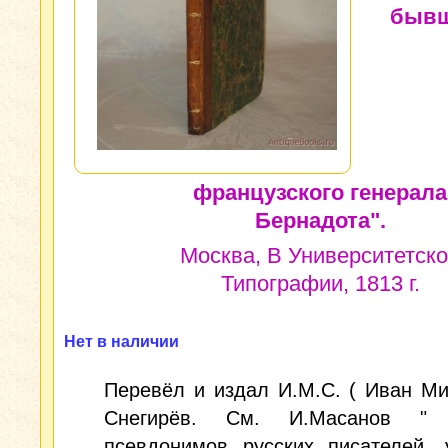
бывш
французского генерала
Бернадота".
Москва, В Университетск
Типографии, 1813 г.
Нет в наличии
Перевёл и издал И.М.С. ( Иван М
Снегирёв. См. И.Масанов " 
псевдонимов русских писателей, 