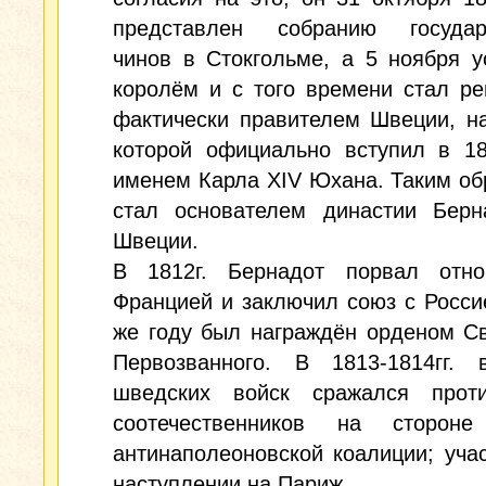
представлен собранию государ
чинов в Стокгольме, а 5 ноября 
королём и с того времени стал ре
фактически правителем Швеции, н
которой официально вступил в 18
именем Карла XIV Юхана. Таким об
стал основателем династии Берн
Швеции.
В 1812г. Бернадот порвал отн
Францией и заключил союз с Росси
же году был награждён орденом С
Первозванного. В 1813-1814гг. 
шведских войск сражался прот
соотечественников на сторон
антинаполеоновской коалиции; уча
наступлении на Париж.