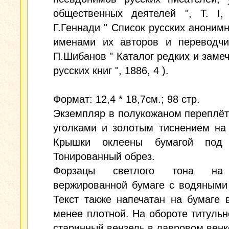
общественных деятелей ", Т. I, 
Г.Геннади " Список русских анонимн
именами их авторов и переводчик
П.Шибанов " Каталог редких и заме
русских книг ", 1886, 4 ).
Формат: 12,4 * 18,7см.; 98 стр.
Экземпляр в полукожаном переплёт
уголками и золотым тиснением на
Крышки оклеены бумагой под 
Тонированный обрез.
Форзацы светлого тона на
вержированной бумаге с водяными
Текст также напечатан на бумаге 
менее плотной. На обороте титульн
старинный вензель в лавровом венк