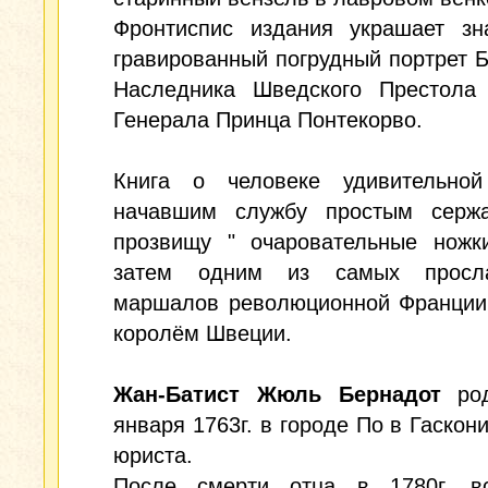
Фронтиспис издания украшает зн
гравированный погрудный портрет 
Наследника Шведского Престола
Генерала Принца Понтекорво.
Книга о человеке удивительной
начавшим службу простым серж
прозвищу " очаровательные ножки
затем одним из самых просла
маршалов революционной Франции,
королём Швеции.
Жан-Батист Жюль Бернадот
род
января 1763г. в городе По в Гаскони
юриста.
После смерти отца в 1780г. в