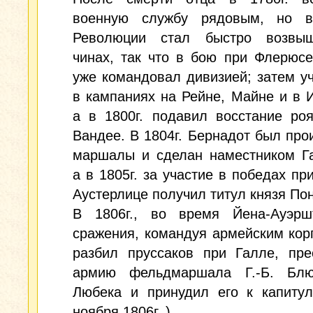
военную службу рядовым, но 
Революции стал быстро возвы
чинах, так что в бою при Флерюсе
уже командовал дивизией; затем у
в кампаниях на Рейне, Майне и в 
а в 1800г. подавил восстание ро
Вандее. В 1804г. Бернадот был про
маршалы и сделан наместником Га
а в 1805г. за участие в победах пр
Аустерлице получил титул князя По
В 1806г., во время Йена-Ауэршт
сражения, командуя армейским кор
разбил пруссаков при Галле, пре
армию фельдмаршала Г.-Б. Бл
Любека и принудил его к капитул
ноября 1806г. ).