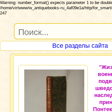
Warning: number_format() expects parameter 1 to be double,
/home/virtwww/w_antiquebooks-ru_4af09e1a/http/for_smart/
247
Все разделы сайта
"Жиз
воен
подв
шведс
насле
прин
Понтек