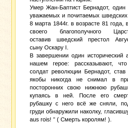
Умер Жан-Баптист Бернадот, один
уважаемых и почитаемых шведских
8 марта 1844г. в возрасте 81 года, 
своего благополучного Царст
оставив шведский престол Авгу
сыну Оскару I.
В завершении один исторический 
нашем герое: рассказывают, чт
солдат революции Бернадот, став
якобы никогда не снимал в при
посторонних свою нижнюю рубашк
купаясь в ней. После его смерт
рубашку с него всё же сняли, по
груди обнаружили наколку, гласившу
aus rois! " ( Смерть королям! ).