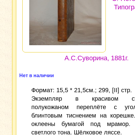
Типог
А.С.Суворина, 1881г.
Нет в наличии
Формат: 15,5 * 21,5см.; 299, [II] стр.
Экземпляр в красивом ст
полукожаном переплёте с уго
блинтовым тиснением на корешке
оклеены бумагой под мрамор.
светлого тона. Шёлковое ляссе.