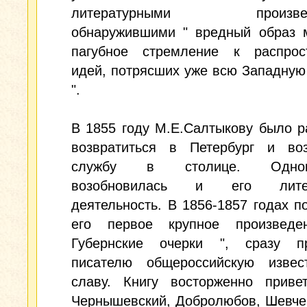
литературными произведе
обнаружившими " вредный образ 
пагубное стремление к распрос
идей, потрясших уже всю Западную 
".
В 1855 году М.Е.Салтыкову было 
возвратиться в Петербург и воз
службу в столице. Однов
возобновилась и его литер
деятельность. В 1856-1857 годах п
его первое крупное произвед
Губернские очерки ", сразу п
писателю общероссийскую извес
славу. Книгу восторженно привет
Чернышевский, Добролюбов, Шевчен