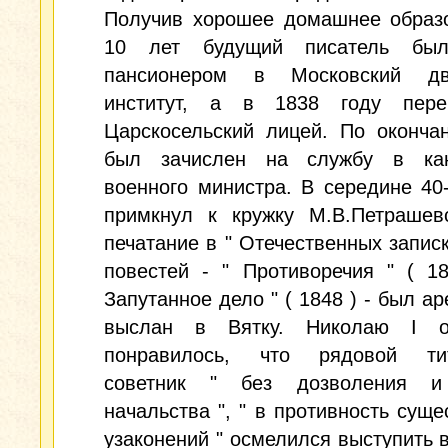
Получив хорошее домашнее образо
10 лет будущий писатель был
пансионером в Московский дв
институт, а в 1838 году пер
Царскосельский лицей. По оконча
был зачислен на службу в ка
военного министра. В середине 40
примкнул к кружку М.В.Петрашевс
печатание в " Отечественных записк
повестей - " Противоречия " ( 1
Запутанное дело " ( 1848 ) - был ар
выслан в Вятку. Николаю I о
понравилось, что рядовой ти
советник " без дозволения и
начальства ", " в противность сущ
узаконений " осмелился выступить в