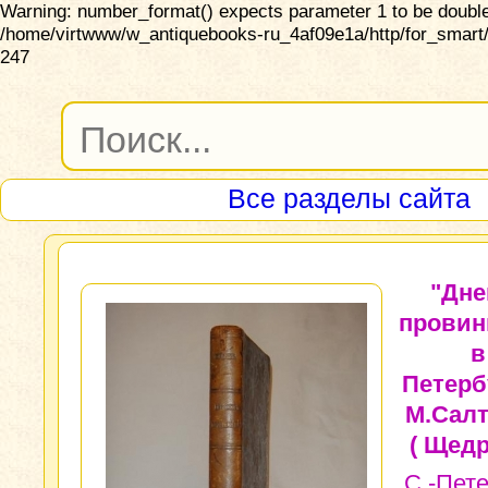
Warning: number_format() expects parameter 1 to be double,
/home/virtwww/w_antiquebooks-ru_4af09e1a/http/for_smart/
247
Все разделы сайта
"Дне
провин
в
Петерб
М.Сал
( Щедр
С.-Пете