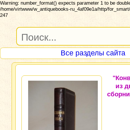
Warning: number_format() expects parameter 1 to be double,
/home/virtwww/w_antiquebooks-ru_4af09e1a/http/for_smart/
247
Все разделы сайта
"Кон
из д
сборни