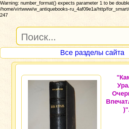
Warning: number_format() expects parameter 1 to be double,
/home/virtwww/w_antiquebooks-ru_4af09e1a/http/for_smart/
247
Все разделы сайта
"Ка
Ура
Очер
Впечат
)"