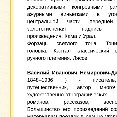
декоративными конгревными р
ажурными виньетками в уго
центральной части передней
золототиснёная надпись н
произведения: Кама и Урал.
Форзацы светлого тона. Тони
головка. Каптал классический 
ручного плетения. Ляссе.
Василий Иванович Немирович-Да
1848–1936 ) - писатель,
путешественник, автор многоч
художественно-этнографических 
романов, рассказов, воспом
Большинство его произведений со
материалам поездок в разные угол