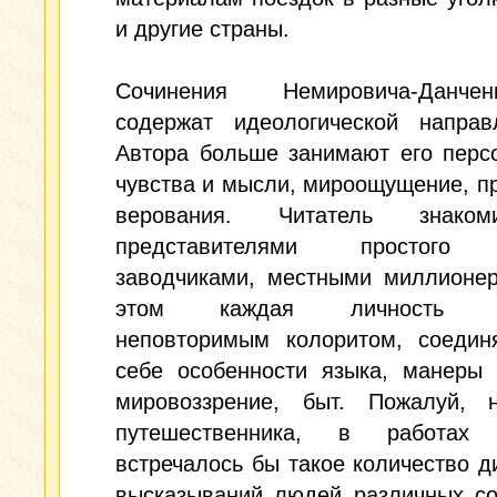
и другие страны.
Сочинения Немировича-Данч
содержат идеологической направл
Автора больше занимают его перс
чувства и мысли, мироощущение, п
верования. Читатель знако
представителями простого 
заводчиками, местными миллионер
этом каждая личность об
неповторимым колоритом, соеди
себе особенности языка, манеры 
мировоззрение, быт. Пожалуй, 
путешественника, в работах 
встречалось бы такое количество д
высказываний людей различных со