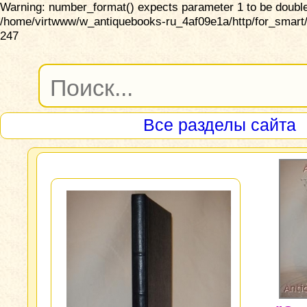
Warning: number_format() expects parameter 1 to be double,
/home/virtwww/w_antiquebooks-ru_4af09e1a/http/for_smart/
247
Все разделы сайта