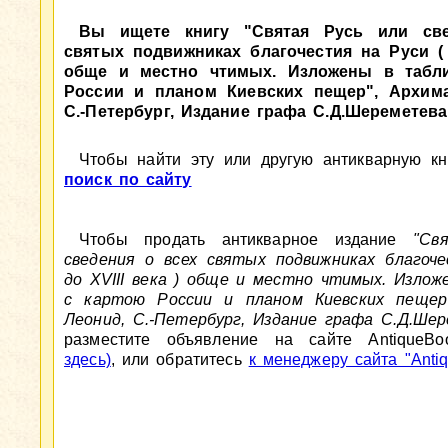
Вы ищете книгу "Святая Русь или св
святых подвижниках благочестия на Руси ( д
обще и местно чтимых. Изложены в табли
России и планом Киевских пещер", Архима
С.-Петербург, Издание графа С.Д.Шереметева,
Чтобы найти эту или другую антикварную кни
поиск по сайту
Чтобы продать антикварное издание
"Св
сведения о всех святых подвижниках благоче
до XVIII века ) обще и местно чтимых. Излож
с картою России и планом Киевских пещер
Леонид, С.-Петербург, Издание графа С.Д.Шер
разместите объявление на сайте AntiqueBo
здесь)
, или обратитесь
к менеджеру сайта "Antiq