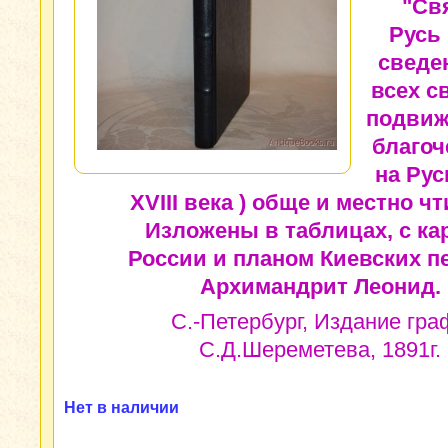
"Св
Русь
сведе
всех с
подвиж
благоч
на Рус
XVIII века ) обще и местно ч
Изложены в таблицах, с ка
России и планом Киевских п
Архимандрит Леонид.
С.-Петербург, Издание гра
С.Д.Шереметева, 1891г.
Нет в наличии