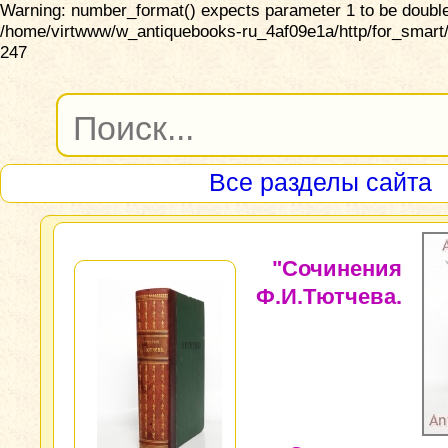
Warning: number_format() expects parameter 1 to be double,
/home/virtwww/w_antiquebooks-ru_4af09e1a/http/for_smart/
247
Все разделы сайта
"Сочинения
Ф.И.Тютчева.