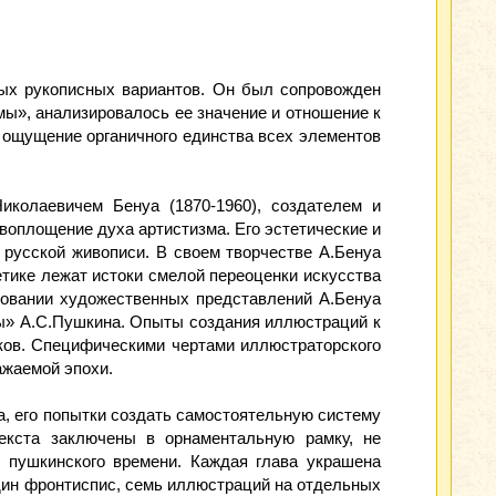
ных рукописных вариантов. Он был сопровожден
мы», анализировалось ее значение и отношение к
 ощущение органичного единства всех элементов
колаевичем Бенуа (1870-1960), создателем и
воплощение духа артистизма. Его эстетические и
русской живописи. В своем творчестве А.Бенуа
етике лежат истоки смелой переоценки искусства
ировании художественных представлений А.Бенуа
мы» А.С.Пушкина. Опыты создания иллюстраций к
нков. Специфическими чертами иллюстраторского
ажаемой эпохи.
а, его попытки создать самостоятельную систему
екста заключены в орнаментальную рамку, не
 пушкинского времени. Каждая глава украшена
дин фронтиспис, семь иллюстраций на отдельных