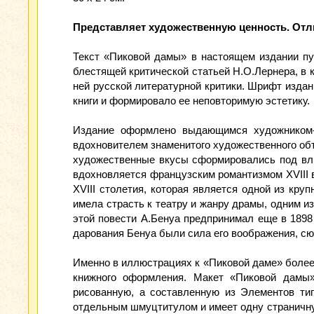
Представляет художественную ценность. От
Текст «Пиковой дамы» в настоящем издании пу
блестящей критической статьей Н.О.Лернера, в 
ней русской литературной критики. Шрифт изда
книги и формировало ее неповторимую эстетику.
Издание оформлено выдающимся художником-а
вдохновителем знаменитого художественного объ
художественные вкусы сформировались под вли
вдохновляется французским романтизмом XVIII в
XVIII столетия, которая является одной из кр
имела страсть к театру и жанру драмы, одним 
этой повести А.Бенуа предпринимал еще в 1898
дарования Бенуа были сила его воображения, сю
Именно в иллюстрациях к «Пиковой даме» более 
книжного оформления. Макет «Пиковой дамы»
рисованную, а составленную из Элементов тип
отдельным шмуцтитулом и имеет одну страничну