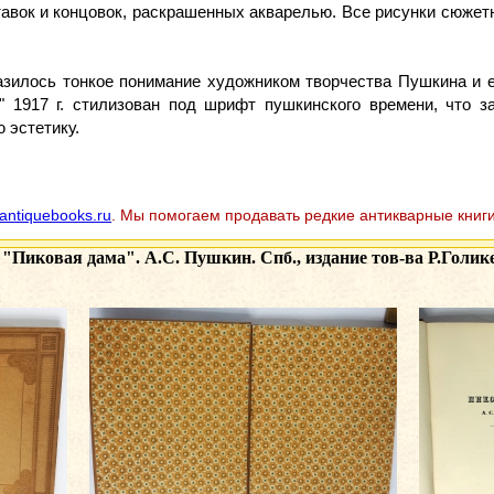
аставок и концовок, раскрашенных акварелью. Все рисунки сюже
зилось тонкое понимание художником творчества Пушкина и ег
 1917 г. стилизован под шрифт пушкинского времени, что з
 эстетику.
antiquebooks.ru
. Мы помогаем продавать редкие антикварные книги
я
"Пиковая дама". А.С. Пушкин. Спб., издание тов-ва Р.Голике 