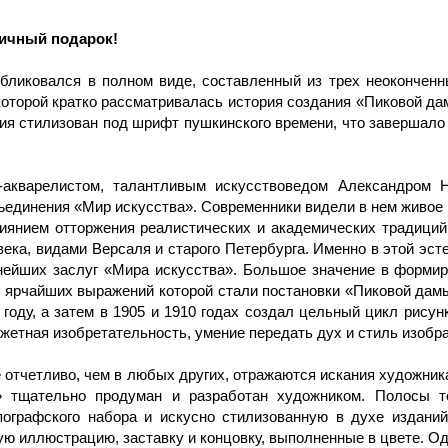
личный подарок!
бликовался в полном виде, составленный из трех неокончен
которой кратко рассматривалась история создания «Пиковой да
ния стилизован под шрифт пушкинского времени, что завершало
кварелистом, талантливым искусствоведом Александром Ни
единения «Мир искусства». Современники видели в нем живое 
янием отторжения реалистических и академических традиций 
ека, видами Версаля и старого Петербурга. Именно в этой эст
упнейших заслуг «Мира искусства». Большое значение в форм
из ярчайших выражений которой стали постановки «Пиковой да
 году, а затем в 1905 и 1910 годах создал цельный цикл рису
жетная изобретательность, умение передать дух и стиль изобр
отчетливо, чем в любых других, отражаются искания художник
 тщательно продуман и разработан художником. Полосы т
ографского набора и искусно стилизованную в духе изданий
ю иллюстрацию, заставку и концовку, выполненные в цвете. О