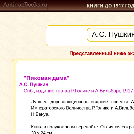
КНИГИ ДО 1917
ГО
Представленный ниже экз
"Пиковая дама"
А.С. Пушкин
Спб., издание тов-ва Р.Голике и А.Вильборг, 1917 
Лучшее дореволюционное издание повести А
Императорского Величества Р.Голике и А.Вильб
Н.Бенуа.
Книга в полукожаном переплёте. Отличная сохранн
30 х 24 см.