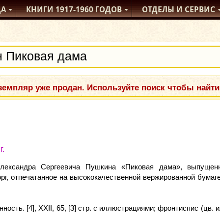
ДА
КНИГИ
1917-1960
ГОДОВ
ОТДЕЛЫ
И СЕРВИС
емпляр уже продан. Используйте поиск чтобы найти
г.
лександра Сергеевича Пушкина «Пиковая дама», выпущенн
орг, отпечатанное на высококачественной вержированной бума
ость. [4], XXII, 65, [3] стр. с иллюстрациями; фронтиспис (цв