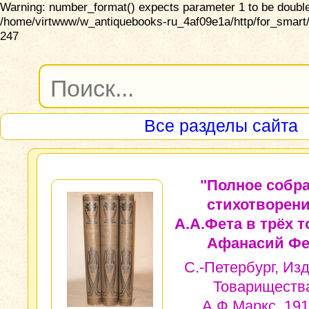
Warning: number_format() expects parameter 1 to be double,
/home/virtwww/w_antiquebooks-ru_4af09e1a/http/for_smart/
247
Все разделы сайта
"Полное собр
стихотворен
А.А.Фета в трёх т
Афанасий Фе
С.-Петербург, Из
Товариществ
А.Ф.Маркс, 191