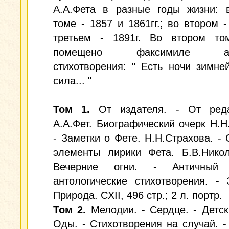
А.А.Фета в разные годы жизни: 
томе - 1857 и 1861гг.; во втором - 
третьем - 1891г. Во втором то
помещено факсимиле авт
стихотворения: " Есть ночи зимне
сила... "
Том 1.
От издателя. - От реда
А.А.Фет. Биографический очерк Н.Н
- Заметки о Фете. Н.Н.Страхова. -
элементы лирики Фета. Б.В.Никол
Вечерние огни. - Античны
антологические стихотворения. - 
Природа. CXII, 496 стр.; 2 л. портр.
Том 2.
Мелодии. - Сердце. - Детск
Оды. - Стихотворения на случай. -