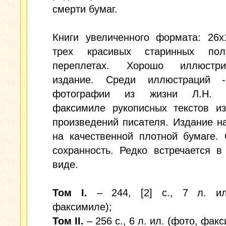
смерти бумаг.
Книги увеличенного формата: 26х
трех красивых старинных пол
переплетах. Хорошо иллюстри
издание. Среди иллюстраций 
фотографии из жизни Л.Н. То
факсимиле рукописных текстов из
произведений писателя. Издание н
на качественной плотной бумаге.
сохранность. Редко встречается 
виде.
Том I.
– 244, [2] c., 7 л. ил
факсимиле);
Том II.
– 256 с., 6 л. ил. (фото, фак