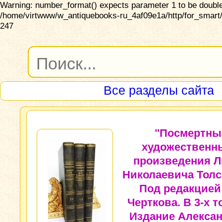
Warning: number_format() expects parameter 1 to be double,
/home/virtwww/w_antiquebooks-ru_4af09e1a/http/for_smart/
247
Все разделы сайта
"Посмертны
художественн
произведения Л
Николаевича Толс
Под редакцией
Черткова. В 3-х т
Издание Алекса