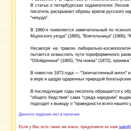
В статье о петербургских поджигателях Лесков
писатель раскрывает образы врагов русского на
“некуда”.
В 1860-е появляется замечательный по психоло
Мценского уезда” (1865), “Воительница” (1866), “
Несмотря на травлю либерально-космополитич
пытается осмыслить пути пореформенного разви
“Обойденные” (1865), “На ножах” (1872), хроника 
В повестях 1873 года — “Запечатленный ангел” 
в вере и щедро одаренных природой богатырских
В последующие годы писатель обращается к обра
“общего бедствия” сама “среда народная” выдви
подходит к выводу о “праведности всего нашего у
Данного издания нет в наличии
Если у Вас есть такие же книги, предложите их нам
sale@