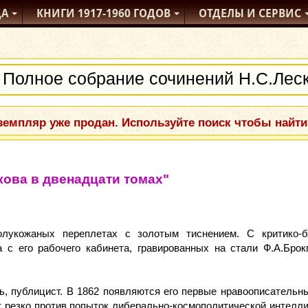
ДА
КНИГИ
1917-1960
ГОДОВ
ОТДЕЛЫ
И СЕРВИС
емпляр уже продан. Используйте поиск чтобы найти
кова в двенадцати томах"
лукожаных переплетах с золотым тиснением. С критико-би
 с его рабочего кабинета, гравированных на стали Ф.А.Бро
ь, публицист. В 1862 появляются его первые нравоописательны
ет резко против попыток либерально-космополитической интел