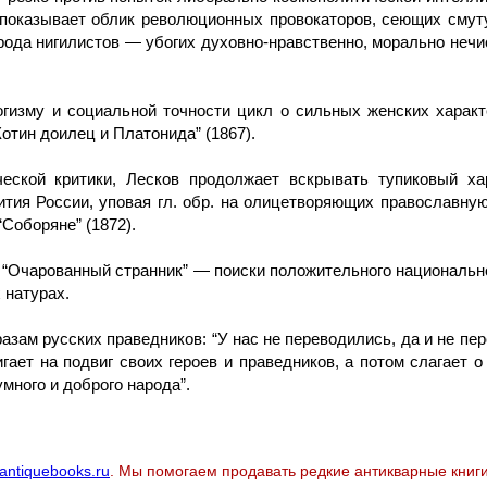
 показывает облик революционных провокаторов, сеющих смуту
рода нигилистов — убогих духовно-нравственно, морально нечи
гизму и социальной точности цикл о сильных женских характ
Котин доилец и Платонида” (1867).
еской критики, Лесков продолжает вскрывать тупиковый ха
тия России, уповая гл. обр. на олицетворяющих православну
“Соборяне” (1872).
и “Очарованный странник” — поиски положительного националь
 натурах.
зам русских праведников: “У нас не переводились, да и не пе
гает на подвиг своих героев и праведников, а потом слагает 
много и доброго народа”.
antiquebooks.ru
. Мы помогаем продавать редкие антикварные книги