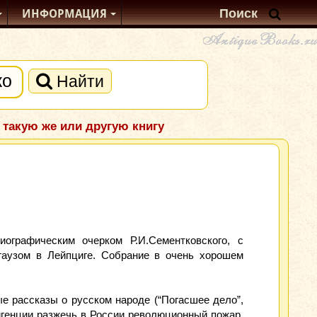
ИНФОРМАЦИЯ
Найти
 такую же или другую книгу
ографическим очерком Р.И.Сементковского, с
кгаузом в Лейпциге. Собрание в очень хорошем
е рассказы о русском народе (“Погасшее дело”,
лигенции разжечь в России революционный пожар.