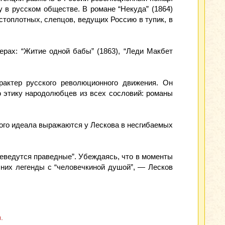
 в русском обществе. В романе “Некуда” (1864)
стоплотных, слепцов, ведущих Россию в тупик, в
ерах: “Житие одной бабы” (1863), “Леди Макбет
рактер русского революционного движения. Он
ю этику народолюбцев из всех сословий: романы
ного идеала выражаются у Лескова в несгибаемых
реведутся праведные”. Убеждаясь, что в моменты
о них легенды с “человечкиной душой”, — Лесков
.