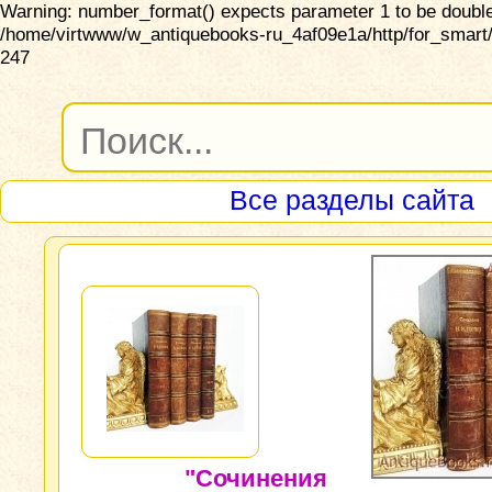
Warning: number_format() expects parameter 1 to be double,
/home/virtwww/w_antiquebooks-ru_4af09e1a/http/for_smart/
247
Все разделы сайта
"Сочинения