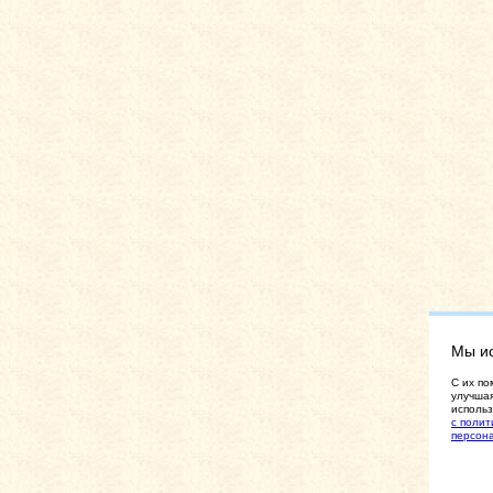
Мы и
C их по
улучшая
использ
с полит
персон