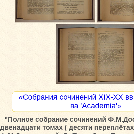
«Собрания сочинений XIX-XX вв.
ва 'Academia'»
"Полное собрание сочинений Ф.М.До
двенадцати томах ( десяти переплётах 