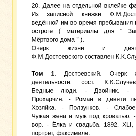
20. Далее на отдельной вклейке ф
Из записной книжки Ф.М.Досто
ведённой им во время пребывания
остроге ( материалы для " За
Мёртвого дома " ).
Очерк жизни и деятел
Ф.М.Достоевского составлен К.К.Сл
Том 1.
Достоевский. Очерк 
деятельности, сост. К.К.Случе
Бедные люди. - Двойник. - Г
Прохарчин. - Роман в девяти пи
Хозяйка. - Ползунков. - Слабое
Чужая жена и муж под кроватью. 
вор. - Ёлка и свадьба. 1892. XLI, 
портрет, факсимиле.