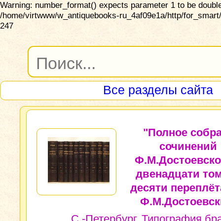
Warning: number_format() expects parameter 1 to be double,
/home/virtwww/w_antiquebooks-ru_4af09e1a/http/for_smart/
247
Все разделы сайта
"Полное собр
сочинений
Ф.М.Достоевско
двенадцати том
десяти переплёта
Ф.М.Достоевск
С.-Петербург, Типография бр