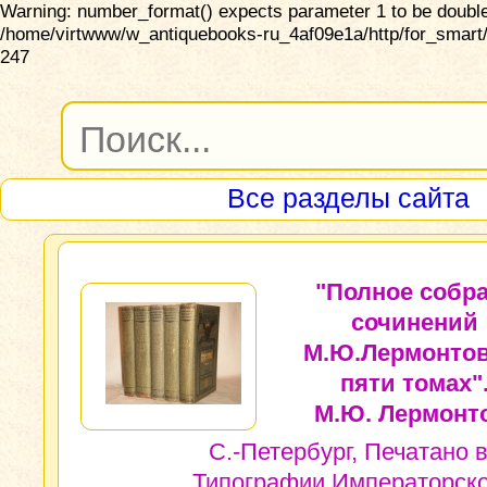
Warning: number_format() expects parameter 1 to be double,
/home/virtwww/w_antiquebooks-ru_4af09e1a/http/for_smart/
247
Все разделы сайта
"Полное собр
сочинений
М.Ю.Лермонтов
пяти томах"
М.Ю. Лермонт
С.-Петербург, Печатано 
Типографии Императорск