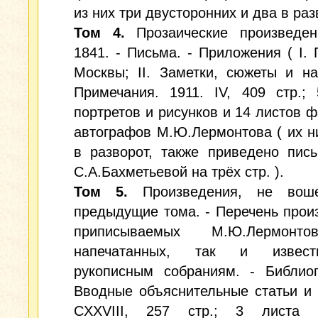
из них три двусторонних и два в раз
Том 4.
Прозаические произведен
1841. - Письма. - Приложения ( I.
Москвы; II. Заметки, сюжеты и на
Примечания. 1911. IV, 409 стр.;
портретов и рисунков и 14 листов 
автографов М.Ю.Лермонтова ( их н
в разворот, также приведено пис
С.А.Бахметьевой на трёх стр. ).
Том 5.
Произведения, не вош
предыдущие тома. - Перечень прои
приписываемых М.Ю.Лермонто
напечатанных, так и извес
рукописным собраниям. - Библиог
Вводные объяснительные статьи и 
CXXVIII, 257 стр.; 3 листа п