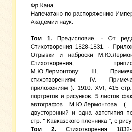
Фр.Кана.
Напечатано по распоряжению Импе
Академии наук.
Том 1.
Предисловие. - От реда
Стихотворения 1828-1831. - Прилож
Отрывки и наброски М.Ю.Лермонт
Стихотворения, приписы
М.Ю.Лермонтову; III. Приме
стихотворениям; IV. Приме
приложениям ). 1910. XVI, 415 стр.
портретов и рисунков, 5 листов фа
автографов М.Ю.Лермонтова (
двусторонний и одна автотипия п
стр. " Кавказского пленника ", с рису
Том 2.
Стихотворения 1832-