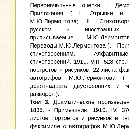
Первоначальные очерки " Дем
Приложения ( I. Отрывки и н
М.Ю.Лермонтова; II. Стихотво
русском и иностранных я
приписываемые М.Ю.Лермонтов
Переводы М.Ю.Лермонтова ). - При
стихотворениям. - Алфавитны
стихотворений. 1910. VIII, 528 стр.
портретов и рисунков, 22 листа фа
автографов М.Ю.Лермонтова (
девятнадцать двусторонних и 
разворот ).
Том 3.
Драматические произведен
1835. - Примечания. 1910. IV, 37
листов портретов и рисунков и пя
факсимиле с автографов М.Ю.Лерм