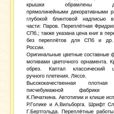
крышки обрамлены дв
прямолинейными декоративными р
глубокой блинтовой надписью 
части: Паров. Переплётная Фридри
СПб.; также указана цена книг в пер
без переплётов для СПб и др.
России.
Оригинальные цветные составные 
мотивами цветочного орнамента. 
обрез. Каптал классический 
ручного плетения. Ляссе.
Высококачественная плотная
писчебумажной фабрики н
К.Печаткина. Автотипии и клише ис
Р.Голике и А.Вильборга. Шрифт С
Г.Бертгольда. Переплётные работ