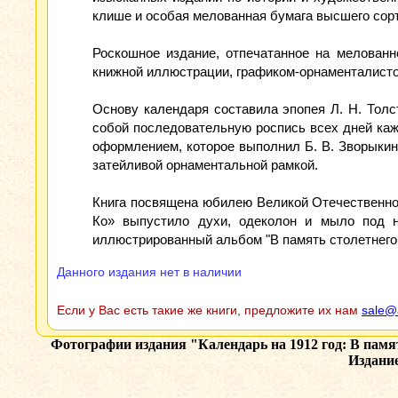
клише и особая мелованная бумага высшего сор
Роскошное издание, отпечатанное на мелованн
книжной иллюстрации, графиком-орнаменталисто
Основу календаря составила эпопея Л. Н. Толс
собой последовательную роспись всех дней каж
оформлением, которое выполнил Б. В. Зворыкин
затейливой орнаментальной рамкой.
Книга посвящена юбилею Великой Отечественной
Ко» выпустило духи, одеколон и мыло под н
иллюстрированный альбом "В память столетнего 
Данного издания нет в наличии
Если у Вас есть такие же книги, предложите их нам
sale@
Фотографии издания
"Календарь на 1912 год: В памя
Издани