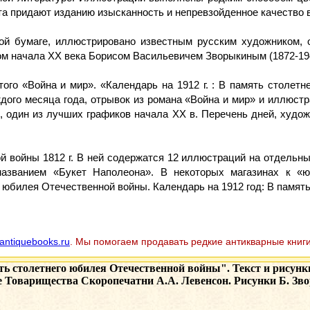
та придают изданию изысканность и непревзойденное качество 
ой бумаге, иллюстрировано известным русским художником, 
м начала XX века Борисом Васильевичем Зворыкиным (1872-19
того «Война и мир». «Календарь на 1912 г. : В память столет
дого месяца года, отрывок из романа «Война и мир» и иллюстр
, один из лучших графиков начала XX в. Перечень дней, худо
 войны 1812 г. В ней содержатся 12 иллюстраций на отдельных
азванием «Букет Наполеона». В некоторых магазинах к «
юбилея Отечественной войны. Календарь на 1912 год: В память
antiquebooks.ru
. Мы помогаем продавать редкие антикварные книги
ть столетнего юбилея Отечественной войны". Текст и рисунки
е Товарищества Скоропечатни А.А. Левенсон. Рисунки Б. Зв