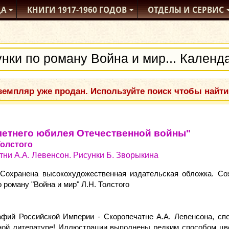
ДА
КНИГИ
1917-1960
ГОДОВ
ОТДЕЛЫ
И СЕРВИС
емпляр уже продан. Используйте поиск чтобы найти
олетнего юбилея Отечественной войны"
Толстого
ни А.А. Левенсон. Рисунки Б. Зворыкина
 Сохранена высокохудожественная издательская обложка. Со
 роману "Война и мир" Л.Н. Толстого
афий Российской Империи - Скоропечатне А.А. Левенсона, с
ной литературе! Иллюстрации выполнены редким способом цв