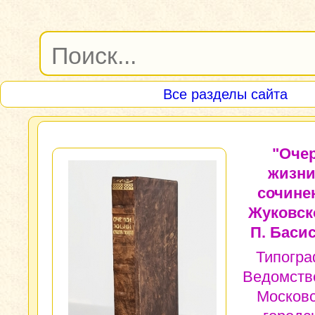
Все разделы сайта
"Оче
жизни
сочине
Жуковск
П. Басис
Типогр
Ведомств
Москов