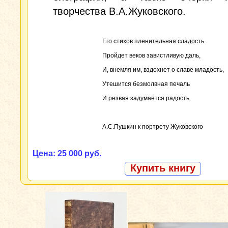
творчества В.А.Жуковского.
Его стихов пленительная сладость
Пройдет веков завистливую даль,
И, внемля им, вздохнет о славе младость,
Утешится безмолвная печаль
И резвая задумается радость.
А.С.Пушкин к портрету Жуковского
Цена: 25 000 руб.
Купить книгу