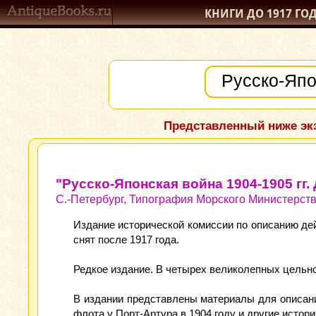
КНИГИ ДО 1917
ГО
Представленный ниже экз
"Русско-Японская война 1904-1905 гг
С.-Петербург, Типография Морского Министерств
Издание исторической комиссии по описанию де
снят после 1917 года.
Редкое издание. В четырех великолепных цельн
В издании представлены материалы для описани
флота у Порт-Артура в 1904 году и другие истор