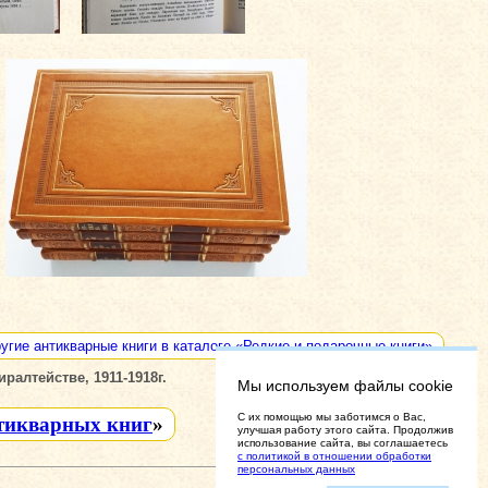
угие антикварные книги в каталоге «Редкие и подарочные книги»
ралтействе, 1911-1918г.
Мы используем файлы cookie
C их помощью мы заботимся о Вас,
тикварных книг
»
улучшая работу этого сайта. Продолжив
использование сайта, вы соглашаетесь
с политикой в отношении обработки
персональных данных