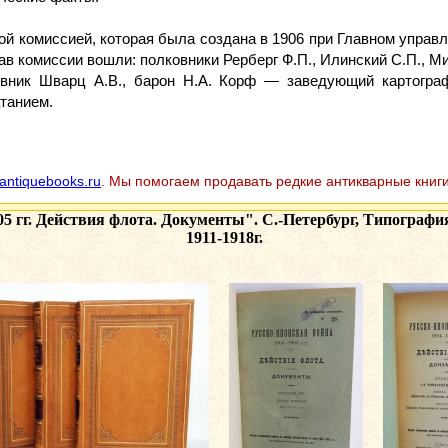
ой комиссией, которая была создана в 1906 при Главном упра
тав комиссии вошли: полковники Рерберг Ф.П., Илинский С.П., Ми
ковник Шварц А.В., барон Н.А. Корф — заведующий картогра
танием.
antiquebooks.ru
. Мы помогаем продавать редкие антикварные книги
05 гг. Действия флота. Документы". С.-Петербург, Типограф
1911-1918г.