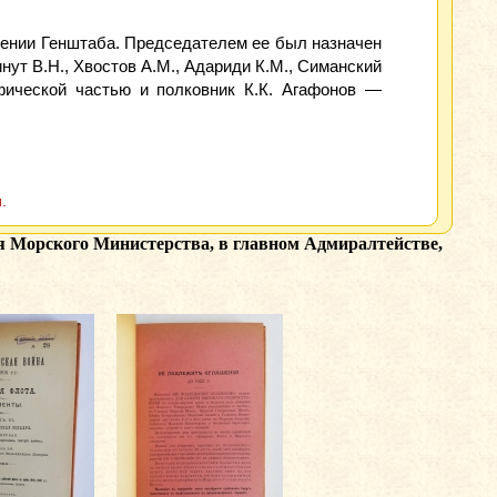
влении Генштаба. Председателем ее был назначен
нут В.Н., Хвостов А.М., Адариди К.М., Симанский
фической частью и полковник К.К. Агафонов —
.
ия Морского Министерства, в главном Адмиралтействе,