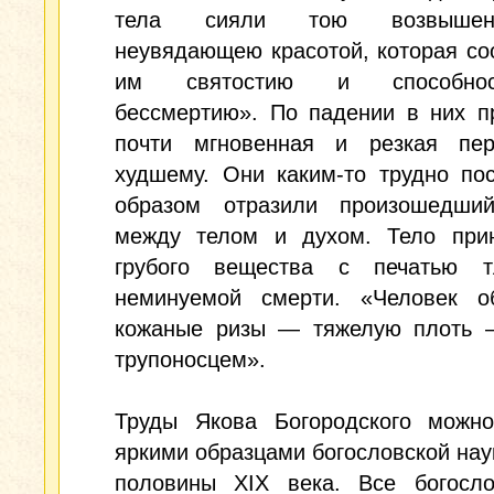
тела сияли тою возвыше
неувядающею красотой, которая с
им святостию и способно
бессмертию». По падении в них п
почти мгновенная и резкая пе
худшему. Они каким-то трудно по
образом отразили произошедши
между телом и духом. Тело при
грубого вещества с печатью 
неминуемой смерти. «Человек о
кожаные ризы — тяжелую плоть 
трупоносцем».
Труды Якова Богородского можно
яркими образцами богословской нау
половины ХIХ века. Все богосло