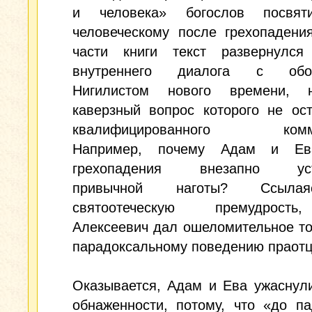
и человека» богослов посвят
человеческому после грехопадени
части книги текст развернулс
внутреннего диалога с обо
Нигилистом нового времени, 
каверзный вопрос которого не ос
квалифицированного комме
Например, почему Адам и Ев
грехопадения внезапно уст
привычной наготы? Ссыла
святоотеческую премудрост
Алексеевич дал ошеломительное т
парадоксальному поведению праотц
Оказывается, Адам и Ева ужаснул
обнаженности, потому, что «до п