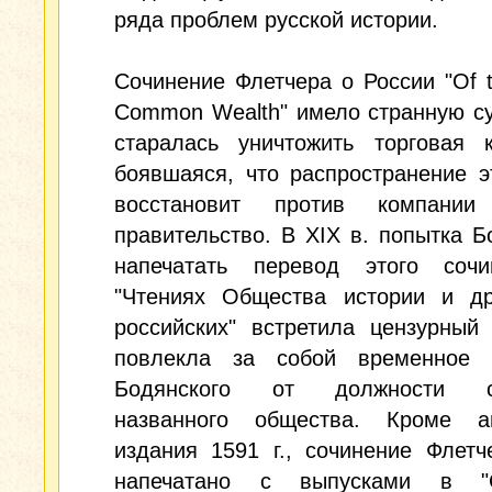
ряда проблем русской истории.
Сочинение Флетчера о России "Of 
Common Wealth" имело странную су
старалась уничтожить торговая к
боявшаяся, что распространение э
восстановит против компании
правительство. В XIX в. попытка Б
напечатать перевод этого соч
"Чтениях Общества истории и др
российских" встретила цензурный
повлекла за собой временное 
Бодянского от должности се
названного общества. Кроме ав
издания 1591 г., сочинение Флет
напечатано с выпусками в "С