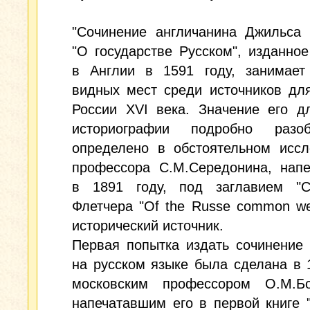
"Сочинение англичанина Джильса 
"О государстве Русском", изданно
в Англии в 1591 году, занимает
видных мест среди источников дл
России XVI века. Значение его д
историографии подробно разо
определено в обстоятельном иссл
профессора С.М.Середонина, напе
в 1891 году, под заглавием "С
Флетчера "Of the Russe common wea
исторический источник.
Первая попытка издать сочинение
на русском языке была сделана в 
московским профессором О.М.Бо
напечатавшим его в первой книге 