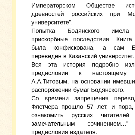
Императорском Обществе ис
древностей российских при Мо
университете".
Попытка Бодянского имела
прискорбные последствия. Книга 
была конфискована, а сам Бо
переведен в Казанский университет.
Вся эта история подробно из
предисловии к настоящему 
А.А.Титовым, на основании имевши
распоряжении бумаг Бодянского.
Со времени запрещения перево
Флетчера прошло 57 лет, и пора,
ознакомить русских читателе
замечательным сочинением..
предисловия издателя.