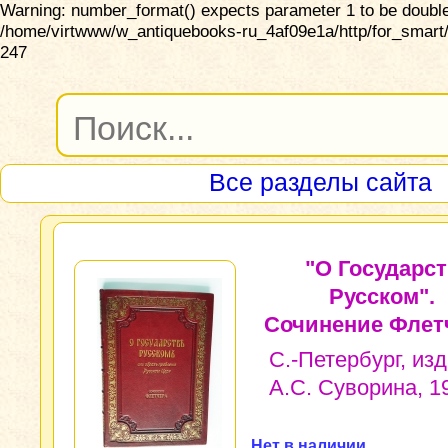
Warning: number_format() expects parameter 1 to be double,
/home/virtwww/w_antiquebooks-ru_4af09e1a/http/for_smart/
247
Все разделы сайта
"О Государс
Русском".
Сочинение Флет
С.-Петербург, из
А.С. Суворина, 19
Нет в наличии