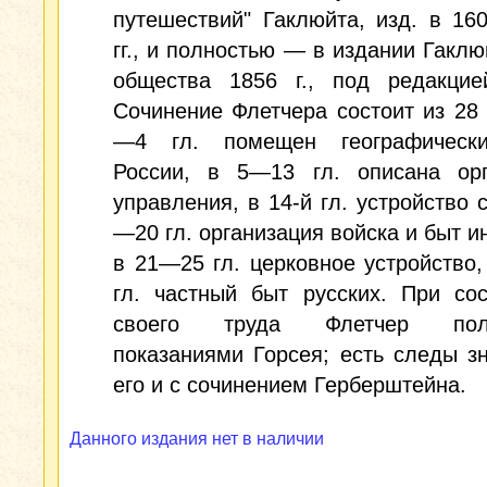
путешествий" Гаклюйта, изд. в 16
гг., и полностью — в издании Гаклю
общества 1856 г., под редакцие
Сочинение Флетчера состоит из 28 
—4 гл. помещен географическ
России, в 5—13 гл. описана орг
управления, в 14-й гл. устройство с
—20 гл. организация войска и быт и
в 21—25 гл. церковное устройство
гл. частный быт русских. При со
своего труда Флетчер поль
показаниями Горсея; есть следы з
его и с сочинением Герберштейна.
Данного издания нет в наличии