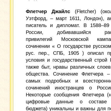
Флетчер Джайлс
(Fletcher) (око
Уэтфорд, – март 1611, Лондон), а
писатель и дипломат. В 1588–89
России, добивавшийся рас
привилегий Московской камп
сочинении « О государстве русском
рус. пер., СПБ, 1905 ) описал п
условия и государственный строй 
также быт, нравы различных слоев
общества. Сочинение Флетчера –
самых подробных и всесторонн
сочинений иностранцев о Росс
Некоторые сообщения Флетчера (н
цифровые данные о составе р
бюджета) уникальны и важны для 