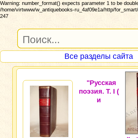
Warning: number_format() expects parameter 1 to be double,
/home/virtwww/w_antiquebooks-ru_4af09e1a/http/for_smart/
247
Все разделы сайта
"Русская
поэзия. Т. I (
и