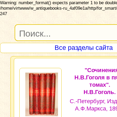
Warning: number_format() expects parameter 1 to be double,
/home/virtwww/w_antiquebooks-ru_4af09e1a/http/for_smart/
247
Все разделы сайта
"Сочинени
Н.В.Гоголя в п
томах".
Н.В.Гоголь.
С.-Петербург, Из
А.Ф.Маркса, 189