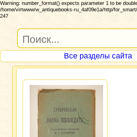
Warning: number_format() expects parameter 1 to be double,
/home/virtwww/w_antiquebooks-ru_4af09e1a/http/for_smart/
247
Все разделы сайта