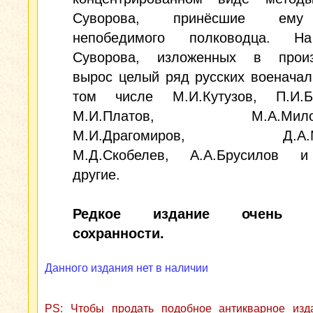
Суворова, принёсшие ему
непобедимого полководца. Н
Суворова, изложенных в произ
вырос целый ряд русских военачал
том числе М.И.Кутузов, П.И.Ба
М.И.Платов, М.А.Милора
М.И.Драгомиров, Д.А.Ми
М.Д.Скобелев, А.А.Брусилов 
другие.
Редкое издание очень х
сохранности.
Данного издания нет в наличии
PS: Чтобы продать подобное антикварное из