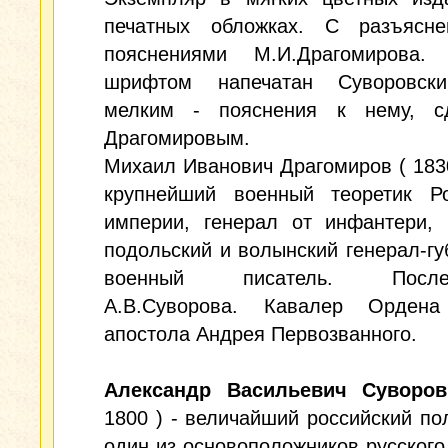
печатных обложках. С разъясн
пояснениями М.И.Драгомирова.
шрифтом напечатан Суворовски
мелким - пояснения к нему, с
Драгомировым.
Михаил Иванович Драгомиров ( 1830
крупнейший военный теоретик Ро
империи, генерал от инфантери, 
подольский и волынский генерал-гу
военный писатель. Послед
А.В.Суворова. Кавалер Ордена
апостола Андрея Первозванного.
Александр Васильевич Суворов
1800 ) - величайший российский по
один из основоположников русского