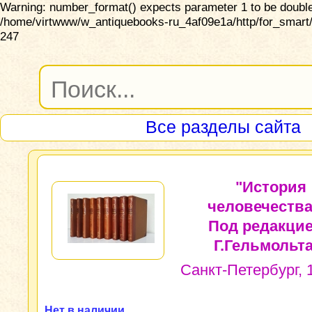
Warning: number_format() expects parameter 1 to be double,
/home/virtwww/w_antiquebooks-ru_4af09e1a/http/for_smart/
247
Все разделы сайта
"История
человечества
Под редакци
Г.Гельмольта
Санкт-Петербург, 1
Нет в наличии