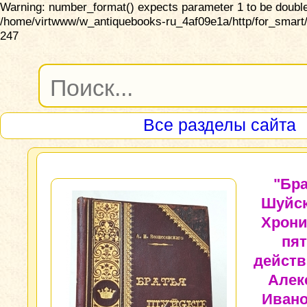
Warning: number_format() expects parameter 1 to be double,
/home/virtwww/w_antiquebooks-ru_4af09e1a/http/for_smart/
247
Все разделы сайта
"Бр
Шуйск
Хрони
пя
действ
Алек
Иван