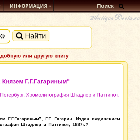
ИНФОРМАЦИЯ
Найти
одобную или другую книгу
 Князем Г.Г.Гагариным"
-Петербург, Хромолитография Штадлер и Паттинот,
 Г.Г.Гагариным", Г.Г. Гагарин. Издан иждивением
ография Штадлер и Паттинот, 1887г.?