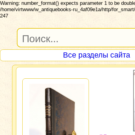
Warning: number_format() expects parameter 1 to be double,
/home/virtwww/w_antiquebooks-ru_4af09e1a/http/for_smart/
247
Все разделы сайта