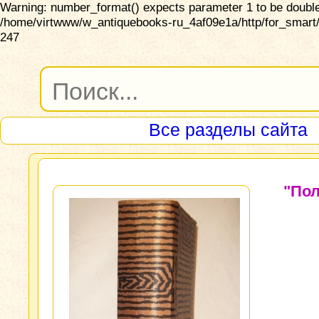
Warning: number_format() expects parameter 1 to be double,
/home/virtwww/w_antiquebooks-ru_4af09e1a/http/for_smart/
247
Все разделы сайта
"По