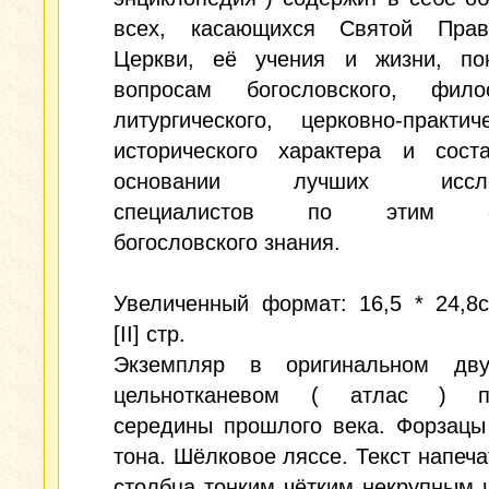
всех, касающихся Святой Прав
Церкви, её учения и жизни, по
вопросам богословского, филос
литургического, церковно-практи
исторического характера и сост
основании лучших исслед
специалистов по этим от
богословского знания.
Увеличенный формат: 16,5 * 24,8с
[II] стр.
Экземпляр в оригинальном дву
цельнотканевом ( атлас ) пе
середины прошлого века. Форзацы
тона. Шёлковое ляссе. Текст напеча
столбца тонким чётким некрупным