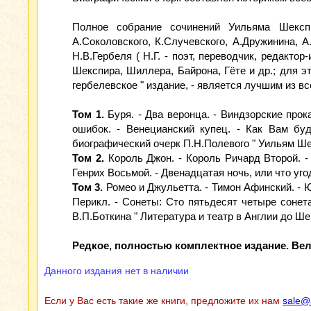
Полное собрание сочинений Уильяма Шекспир
А.Соколовского, К.Случевского, А.Дружинина, 
Н.В.Гербеля ( Н.Г. - поэт, переводчик, редакто
Шекспира, Шиллера, Байрона, Гёте и др.; для э
гербелевское " издание, - является лучшим из 
Том 1.
Буря. - Два веронца. - Виндзорские прок
ошибок. - Венецианский купец. - Как Вам буде
биографический очерк П.Н.Полевого " Уильям Ше
Том 2.
Король Джон. - Король Ричард Второй. - 
Генрих Восьмой. - Двенадцатая ночь, или что угод
Том 3.
Ромео и Джульетта. - Тимон Афинский. - Юл
Перикл. - Сонеты: Сто пятьдесят четыре сонета
В.П.Боткина " Литература и театр в Англии до Ше
Редкое, полностью комплектное издание. В
Данного издания нет в наличии
Если у Вас есть такие же книги, предложите их нам
sale@