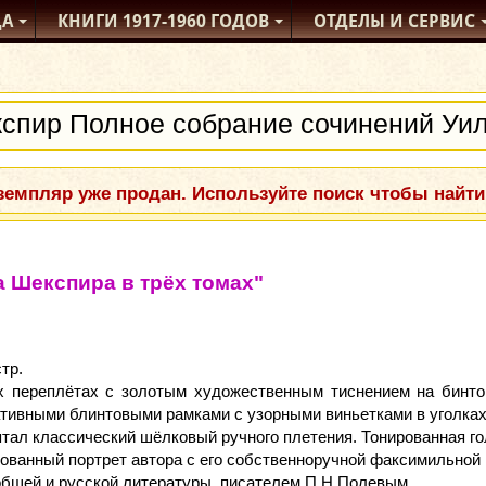
ДА
КНИГИ
1917-1960
ГОДОВ
ОТДЕЛЫ
И СЕРВИС
емпляр уже продан. Используйте поиск чтобы найти
 Шекспира в трёх томах"
тр.
 переплётах с золотым художественным тиснением на бинт
ивными блинтовыми рамками с узорными виньетками в уголках
тал классический шёлковый ручного плетения. Тонированная го
ованный портрет автора с его собственноручной факсимильной
общей и русской литературы, писателем П.Н.Полевым.