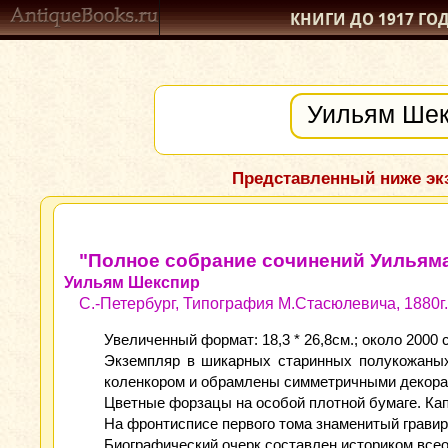
КНИГИ ДО 1917
ГО
Представленный ниже экз
"Полное собрание сочинений Уильяма
Уильям Шекспир
С.-Петербург, Типография М.Стасюлевича, 1880г.
Увеличенный формат: 18,3 * 26,8см.; около 2000 с
Экземпляр в шикарных старинных полукожаных
коленкором и обрамлены симметричными декорат
Цветные форзацы на особой плотной бумаге. Кап
На фронтисписе первого тома знаменитый гравир
Биографический очерк составлен историком все