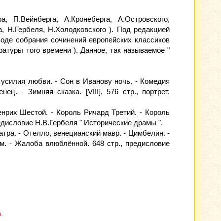
 П.Вейнберга, А.Кронеберга, А.Островского,
, Н.Гербеля, Н.Холодковского ). Под редакцией
реводе собрания сочинений европейских классиков
атуры того времени ). Данное, так называемое "
 усилия любви. - Сон в Иванову ночь. - Комедия
. - Зимняя сказка. [VIII], 576 стр., портрет,
енрих Шестой. - Король Ричард Третий. - Король
предисловие Н.В.Гербеля " Исторические драмы ".
атра. - Отелло, венецианский мавр. - Цимбелин. -
им. - Жалоба влюблённой. 648 стр., предисловие
.