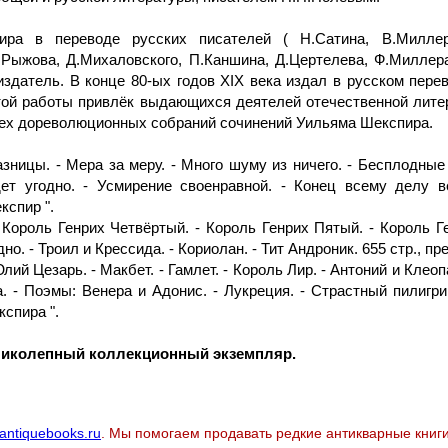
а в переводе русских писателей ( Н.Сатина, В.Миллера,
А.Рыжова, Д.Михаловского, П.Каншина, Д.Цертелева, Ф.Миллера
р-издатель. В конце 80-ых годов XIX века издал в русском пе
той работы привлёк выдающихся деятелей отечественной литер
всех дореволюционных собраний сочинений Уильяма Шекспира.
азницы. - Мера за меру. - Много шуму из ничего. - Бесплодные
т угодно. - Усмирение своенравной. - Конец всему делу венец
кспир ".
Король Генрих Четвёртый. - Король Генрих Пятый. - Король Г
но. - Троил и Крессида. - Кориолан. - Тит Андроник. 655 стр., 
ий Цезарь. - Макбет. - Гамлет. - Король Лир. - Антоний и Клеоп
. - Поэмы: Венера и Адонис. - Лукреция. - Страстный пилигр
кспира ".
еликолепный коллекционный экземпляр.
antiquebooks.ru
. Мы помогаем продавать редкие антикварные книги