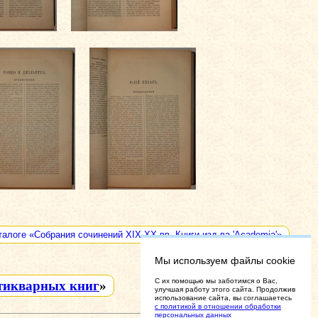
талоге «Собрания сочинений XIX-XX вв. Книги изд-ва 'Academia'»
Мы используем файлы cookie
C их помощью мы заботимся о Вас,
тикварных книг
»
улучшая работу этого сайта. Продолжив
использование сайта, вы соглашаетесь
с политикой в отношении обработки
персональных данных