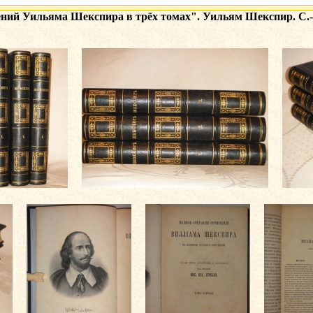
ений Уильяма Шекспира в трёх томах". Уильям Шекспир. С.-