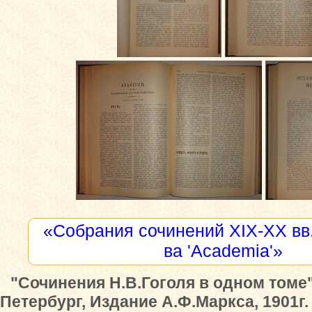
«Собрания сочинений XIX-XX вв.
ва 'Academia'»
"Сочинения Н.В.Гоголя в одном томе",
Петербург, Издание А.Ф.Маркса, 1901г.