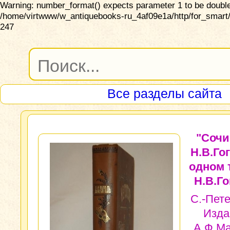
Warning: number_format() expects parameter 1 to be double,
/home/virtwww/w_antiquebooks-ru_4af09e1a/http/for_smart/
247
Все разделы сайта
"Сочи
Н.В.Го
одном 
Н.В.Го
С.-Пете
Изда
А.Ф.Ма