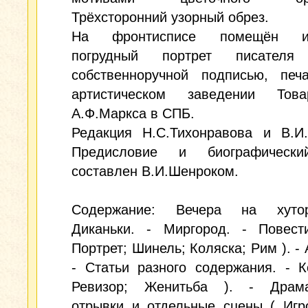
Трёхсторонний узорный обрез.
На фронтисписе помещён из
погрудный портрет писател
собственноручной подписью, печ
артистическом заведении Това
А.Ф.Маркса в СПБ.
Редакция Н.С.Тихонравова и В.И.
Предисловие и биографически
составлен В.И.Шенроком.
Содержание: Вечера на хуто
Диканьки. - Миргород. - Повест
Портрет; Шинель; Коляска; Рим ). - 
- Статьи разного содержания. - 
Ревизор; Женитьба ). - Драма
отрывки и отдельные сцены ( Игр