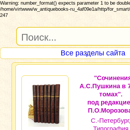
Warning: number_format() expects parameter 1 to be double,
/home/virtwww/w_antiquebooks-ru_4af09e1a/http/for_smart/
247
Все разделы сайта
"Сочинени
А.С.Пушкина в 
томах".
под редакци
П.О.Морозова
С.-Петербург
Типография