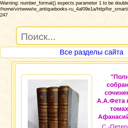
Warning: number_format() expects parameter 1 to be double,
/home/virtwww/w_antiquebooks-ru_4af09e1a/http/for_smart/
247
Все разделы сайта
"Пол
собра
сочине
А.А.Фета 
томах
Афанасий
С.-Петер