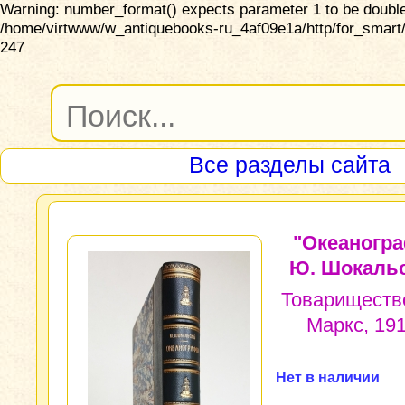
Warning: number_format() expects parameter 1 to be double,
/home/virtwww/w_antiquebooks-ru_4af09e1a/http/for_smart/
247
Все разделы сайта
"Океаногра
Ю. Шокальс
Товариществ
Маркс, 191
Нет в наличии