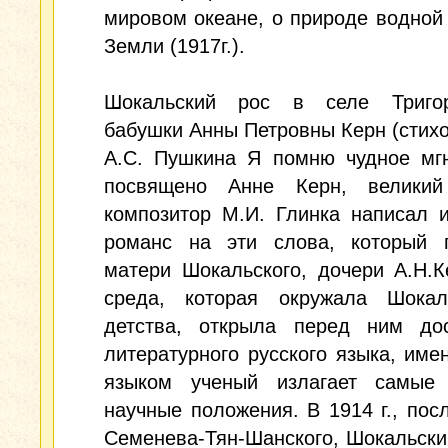
мировом океане, о природе водной
Земли (1917г.).
Шокальский рос в селе Триго
бабушки Анны Петровны Керн (стих
А.С. Пушкина Я помню чудное мгн
посвящено Анне Керн, великий
композитор М.И. Глинка написал 
романс на эти слова, который 
матери Шокальского, дочери А.Н.К
среда, которая окружала Шокал
детства, открыла перед ним дос
литературного русского языка, име
языком ученый излагает самые
научные положения. В 1914 г., пос
Семенева-Тян-Шанского, Шокальски