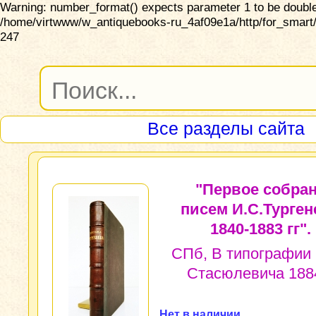
Warning: number_format() expects parameter 1 to be double,
/home/virtwww/w_antiquebooks-ru_4af09e1a/http/for_smart/
247
Все разделы сайта
"Первое собра
писем И.С.Турген
1840-1883 гг".
СПб, В типографии
Стасюлевича 1884
Нет в наличии