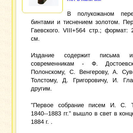
В полукожаном пер
бинтами и тиснением золотом. Пе
Гаевского. VIII+564 стр.; формат: 
см.
Издание содержит письма из
современникам - Ф. Достоевс
Полонскому, С. Венгерову, А. Сув
Толстому, Д. Григоровичу, И. Гл
другим.
"Первое собрание писем И. С. Т
1840--1883 гг." вышло в свет в конц
1884 г. .