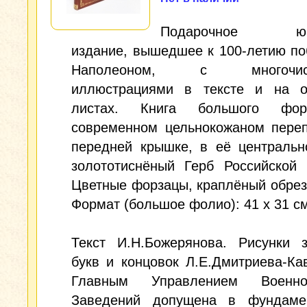
Подарочное юби
издание, вышедшее к 100-летию п
Наполеоном, с многочисл
иллюстрациями в тексте и на о
листах. Книга большого фо
современном цельнокожаном переп
передней крышке, в её центральн
золототиснёный Герб Российской 
Цветные форзацы, краплёный обрез.
Формат (большое фолио): 41 x 31 см
Текст И.Н.Божерянова. Рисунки з
букв и концовок Л.Е.Дмитриева-Кав
Главным Управлением Военно-
Заведений допущена в фундаме