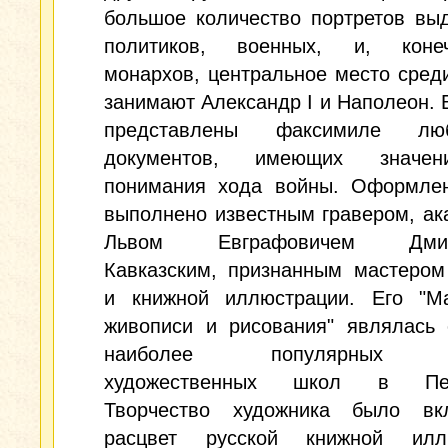
большое количество портретов вы
политиков, военных, и, коне
монархов, центральное место сред
занимают Александр I и Наполеон. 
представлены факсимиле люб
документов, имеющих значе
понимания хода войны. Оформлен
выполнено известным гравером, а
Львом Евграфовичем Дмит
Кавказским, признанным мастером
и книжной иллюстрации. Его "Ма
живописи и рисования" являлась 
наиболее популярных ч
художественных школ в Пете
Творчество художника было в
расцвет русской книжной илл