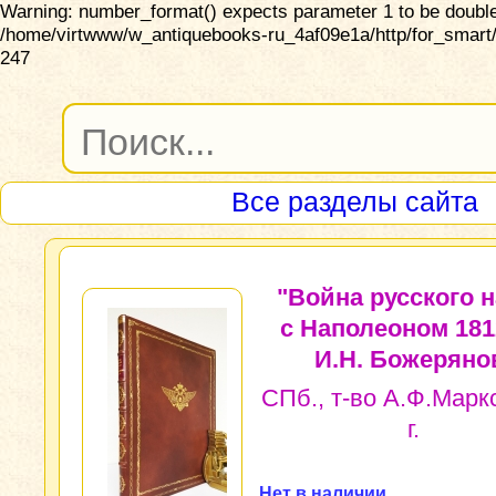
Warning: number_format() expects parameter 1 to be double,
/home/virtwww/w_antiquebooks-ru_4af09e1a/http/for_smart/
247
Все разделы сайта
"Война русского 
с Наполеоном 1812
И.Н. Божеряно
СПб., т-во А.Ф.Маркс
г.
Нет в наличии