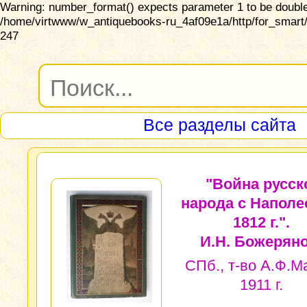
Warning: number_format() expects parameter 1 to be double,
/home/virtwww/w_antiquebooks-ru_4af09e1a/http/for_smart/
247
Все разделы сайта
"Война русск
народа с Напол
1812 г.".
И.Н. Божеряно
СПб., т-во А.Ф.М
1911 г.