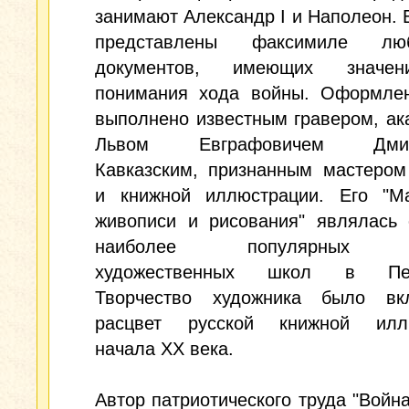
занимают Александр I и Наполеон. 
представлены факсимиле люб
документов, имеющих значе
понимания хода войны. Оформлен
выполнено известным гравером, а
Львом Евграфовичем Дмит
Кавказским, признанным мастером
и книжной иллюстрации. Его "Ма
живописи и рисования" являлась 
наиболее популярных ч
художественных школ в Пете
Творчество художника было в
расцвет русской книжной илл
начала ХХ века.
Автор патриотического труда "Война