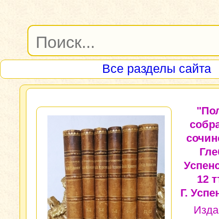
Все разделы сайта
"По
собр
сочин
Гле
Успенс
12 тт
Г. Успе
Изда