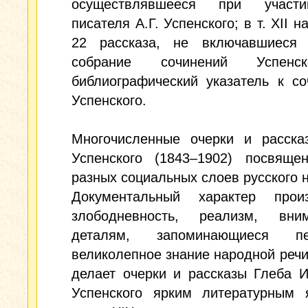
осуществлявшееся при участ
писателя А.Г. Успенского; в т. XII 
22 рассказа, не включавшиеся
собрание сочинений Успенс
библиографический указатель к с
Успенского.
Многочисленные очерки и расска
Успенского (1843–1902) посвяще
разных социальных слоев русского 
Документальный характер произ
злободневность, реализм, вн
деталям, запоминающиеся пер
великолепное знание народной речи 
делает очерки и рассказы Глеба 
Успенского ярким литературным 