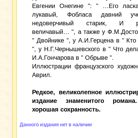
Евгении Онегине ": " …Его ласка
лукавый, Фобласа давний уч
недоверчивый старик, И ро
величавый… ", а также у Ф.М.Досто
" Двойнике ", у А.И.Герцена в " Кто
", у Н.Г.Чернышевского в " Что дела
И.А.Гончарова в " Обрыве ".
Иллюстрации французского художн
Аврил.
Редкое, великолепное иллюстри
издание знаменитого романа
хорошая сохранность.
Данного издания нет в наличии