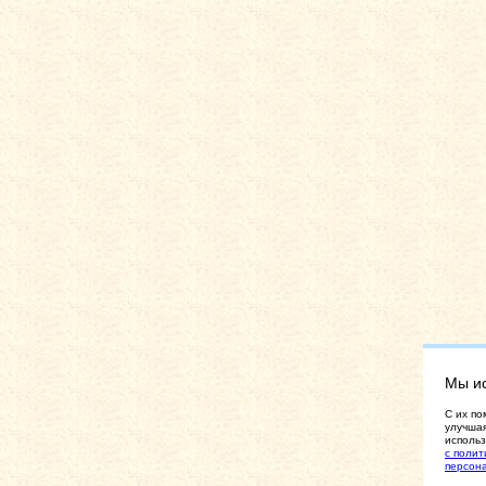
Мы и
C их по
улучшая
использ
с полит
персон