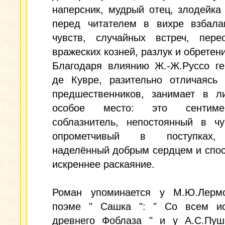
наперсник, мудрый отец, злодейка
перед читателем в вихре взбала
чувств, случайных встреч, перео
вражеских козней, разлук и обретен
Благодаря влиянию Ж.-Ж.Руссо ге
де Кувре, разительно отличаясь 
предшественников, занимает в ли
особое место: это сентимен
соблазнитель, непостоянный в чу
опрометчивый в поступках,
наделённый добрым сердцем и спо
искреннее раскаяние.
Роман упоминается у М.Ю.Лерм
поэме " Сашка ": " Со всем ис
древнего Фоблаза " и у А.С.Пуш