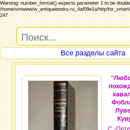
Warning: number_format() expects parameter 1 to be double,
/home/virtwww/w_antiquebooks-ru_4af09e1a/http/for_smart/
247
Все разделы сайта
"Люб
похож
кава
Фобла
Луве
Кув
С.-Пете