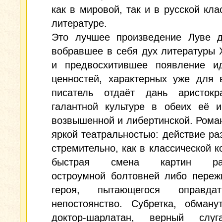
как в мировой, так и в русской кла
литературе.
Это лучшее произведение Луве д
вобравшее в себя дух литературы X
и предвосхитившее появление и
ценностей, характерных уже для 
писатель отдаёт дань аристокра
галантной культуре в обеих её и
возвышенной и либертинской. Рома
яркой театральностью: действие ра
стремительно, как в классической к
быстрая смена картин рас
остроумной болтовней либо переж
героя, пытающегося оправда
непостоянство. Субретка, обману
доктор-шарлатан, верный слуг