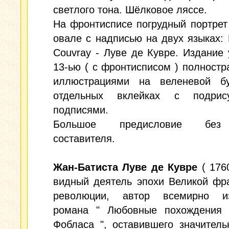
светлого тона. Шёлковое ляссе.
На фронтисписе погрудный портрет
овале с надписью на двух языках: 
Couvray - Луве де Кувре. Издание
13-ью ( с фронтисписом ) полност
иллюстрациями на веленевой б
отдельных вклейках с подрис
подписями.
Большое предисловие без
составителя.
Жан-Батиста Луве де Кувре
( 1760
видный деятель эпохи Великой фр
революции, автор всемирно из
романа " Любовные похождения 
Фобласа ", оставившего значител