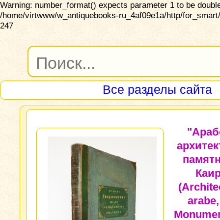
Warning: number_format() expects parameter 1 to be double,
/home/virtwww/w_antiquebooks-ru_4af09e1a/http/for_smart/
247
Все разделы сайта
"Араб
архитек
памят
Каи
(Archite
arabe,
Monumen