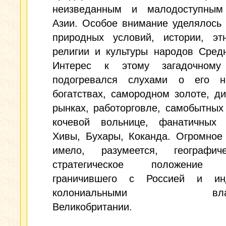
неизведанным и малодоступным
Азии. Особое внимание уделялось
природных условий, истории, этн
религии и культуры народов Сред
Интерес к этому загадочному
подогревался слухами о его н
богатствах, самородном золоте, д
рынках, работорговле, самобытных
кочевой вольнице, фанатичных 
Хивы, Бухары, Коканда. Огромное
имело, разумеется, географи
стратегическое положение р
граничившего с Россией и ин
колониальными владе
Великобритании.