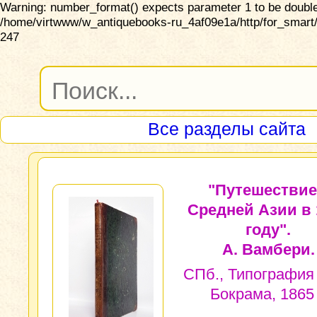
Warning: number_format() expects parameter 1 to be double,
/home/virtwww/w_antiquebooks-ru_4af09e1a/http/for_smart/
247
Все разделы сайта
"Путешествие
Средней Азии в 
году".
А. Вамбери.
СПб., Типография
Бокрама, 1865 