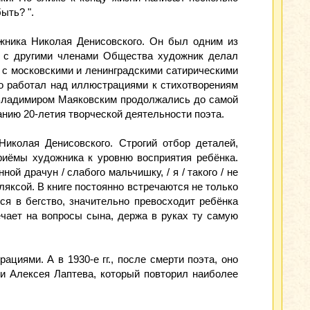
ыть? ".
жника Николая Денисовского. Он был одним из
е с другими членами Общества художник делал
 с московскими и ленинградскими сатирическими
Много работал над иллюстрациями к стихотворениям
с Владимиром Маяковским продолжались до самой
анию 20-летия творческой деятельности поэта.
иколая Денисовского. Строгий отбор деталей,
риёмы художника к уровню восприятия ребёнка.
й драчун / слабого мальчишку, / я / такого / не
ляксой. В книге постоянно встречаются не только
ся в бегство, значительно превосходит ребёнка
ечает на вопросы сына, держа в руках ту самую
циями. А в 1930-е гг., после смерти поэта, оно
ми Алексея Лаптева, который повторил наиболее