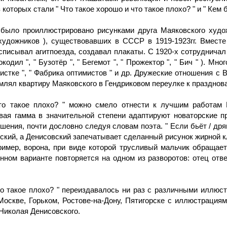
оторых стали " Что такое хорошо и что такое плохо? " и " Кем б
 было проиллюстрировано рисунками друга Маяковского худо
дожников ), существовавших в СССР в 1919-1923гг. Вмест
списывал агитпоезда, создавал плакаты. С 1920-х сотрудничал
окодил ", " Бузотёр ", " Бегемот ", " Прожектор ", " Бич " ). 
нистке ", " Фабрика оптимистов " и др. Дружеские отношения 
рмлял квартиру Маяковского в Гендриковом переулке к празднов
то такое плохо? " можно смело отнести к лучшим работам Н
ая гамма в значительной степени адаптируют новаторские п
ия, почти дословно следуя словам поэта. " Если бьёт / дрянно
ковский, а Денисовский запечатывает сделанный рисунок жирной к
ример, ворона, при виде которой трусливый мальчик обращает
ном варианте повторяется на одном из разворотов: отец отв
о такое плохо? " переиздавалось ни раз с различными иллюстра
оскве, Горьком, Ростове-на-Дону, Пятигорске с иллюстрация
Николая Денисовского.