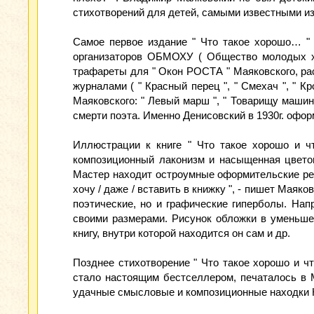
стихотворений для детей, самыми известными из к
Самое первое издание " Что такое хорошо… "
организаторов ОБМОХУ ( Общество молодых ху
трафареты для " Окон РОСТА " Маяковского, ра
журналами ( " Красный перец ", " Смехач ", " Кр
Маяковского: " Левый марш ", " Товарищу маши
смерти поэта. Именно Денисовский в 1930г. офо
Иллюстрации к книге " Что такое хорошо и ч
композиционный лаконизм и насыщенная цветов
Мастер находит остроумные оформительские решен
хочу / даже / вставить в книжку ", - пишет Мая
поэтические, но и графические гиперболы. Нап
своими размерами. Рисунок обложки в уменьшен
книгу, внутри которой находится он сам и др.
Позднее стихотворение " Что такое хорошо и чт
стало настоящим бестселлером, печаталось в М
удачные смысловые и композиционные находки 