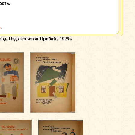
ость.
.
д, Издательство Прибой , 1925г.