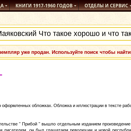
ДА
КНИГИ
1917-1960
ГОДОВ
ОТДЕЛЫ
И СЕРВИС
емпляр уже продан. Используйте поиск чтобы найти
"
о оформленных обложках. Обложка и иллюстрации в тексте раб
ательстве " Прибой " вышло отдельным изданием произведение 
м писателем, он был глашатаем революции и новой республи