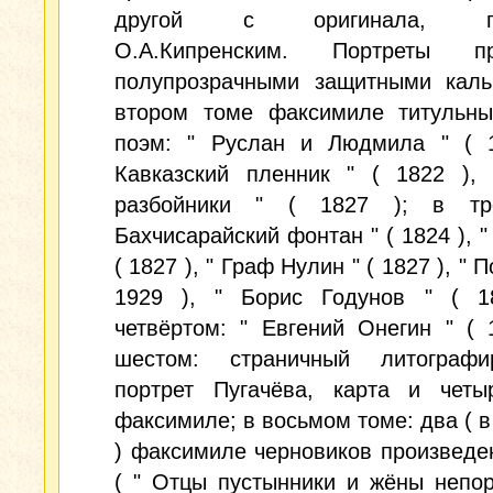
другой с оригинала, пис
О.А.Кипренским. Портреты пр
полупрозрачными защитными каль
втором томе факсимиле титульны
поэм: " Руслан и Людмила " ( 1
Кавказский пленник " ( 1822 ), 
разбойники " ( 1827 ); в тр
Бахчисарайский фонтан " ( 1824 ), "
( 1827 ), " Граф Нулин " ( 1827 ), " П
1929 ), " Борис Годунов " ( 1
четвёртом: " Евгений Онегин " ( 
шестом: страничный литографи
портрет Пугачёва, карта и четы
факсимиле; в восьмом томе: два ( в
) факсимиле черновиков произведе
( " Отцы пустынники и жёны непор