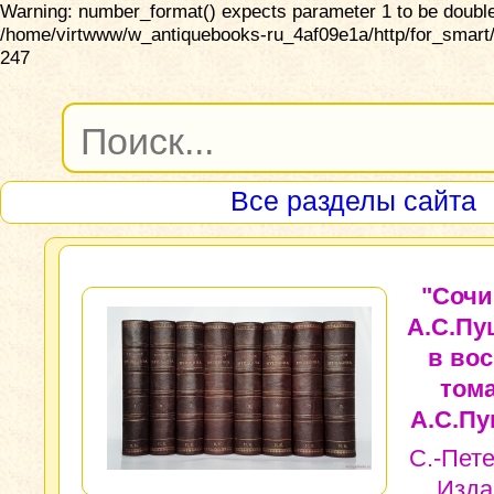
Warning: number_format() expects parameter 1 to be double,
/home/virtwww/w_antiquebooks-ru_4af09e1a/http/for_smart/
247
Все разделы сайта
"Сочи
А.С.Пу
в во
тома
А.С.Пу
С.-Пете
Изда