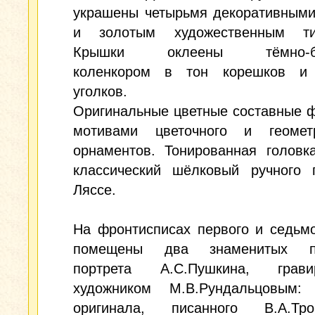
украшены четырьмя декоративными
и золотым художественным ти
Крышки оклеены тёмно-бо
коленкором в тон корешков и
уголков.
Оригинальные цветные составные 
мотивами цветочного и геометр
орнаментов. Тонированная головк
классический шёлковый ручного п
Ляссе.
На фронтисписах первого и седьм
помещены два знаменитых по
портрета А.С.Пушкина, грави
художником М.В.Рундальцовым
оригинала, писанного В.А.Тро