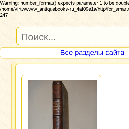
Warning: number_format() expects parameter 1 to be double,
/home/virtwww/w_antiquebooks-ru_4af09e1a/http/for_smart/
247
Все разделы сайта