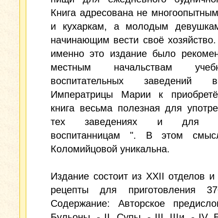
Книга адресована не многоопытны
и кухаркам, а молодым девушкам
начинающим вести своё хозяйство
именно это издание было рекомен
местным начальствам уче
воспитательных заведений ве
Императрицы Марии к приобретё
книга весьма полезная для употр
тех заведениях и для по
воспитанницам ". В этом смыс
Коломийцовой уникальна.
Издание состоит из XXII отделов и
рецепты для приготовления 3
Содержание: Авторское предислов
Бульоны. - II. Супы. - III. Щи. - IV. 