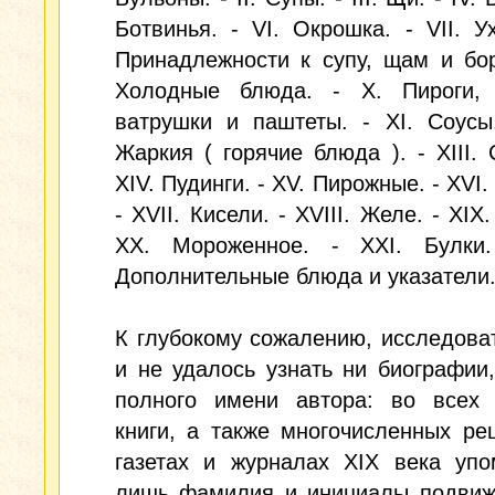
Ботвинья. - VI. Окрошка. - VII. Уха
Принадлежности к супу, щам и бор
Холодные блюда. - X. Пироги, 
ватрушки и паштеты. - XI. Соусы.
Жаркия ( горячие блюда ). - XIII. 
XIV. Пудинги. - XV. Пирожные. - XVI
- XVII. Кисели. - XVIII. Желе. - XIX
XX. Мороженное. - XXI. Булки.
Дополнительные блюда и указатели
К глубокому сожалению, исследова
и не удалось узнать ни биографии
полного имени автора: во всех 
книги, а также многочисленных ре
газетах и журналах XIX века упо
лишь фамилия и инициалы подвиж