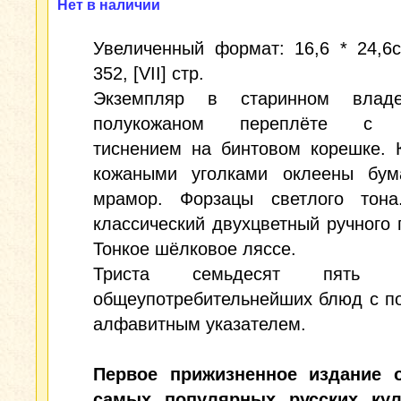
Нет в наличии
Увеличенный формат: 16,6 * 24,6см
352, [VII] стр.
Экземпляр в старинном владе
полукожаном переплёте с 
тиснением на бинтовом корешке. 
кожаными уголками оклеены бум
мрамор. Форзацы светлого тона
классический двухцветный ручного 
Тонкое шёлковое ляссе.
Триста семьдесят пять р
общеупотребительнейших блюд с п
алфавитным указателем.
Первое прижизненное издание 
самых популярных русских ку