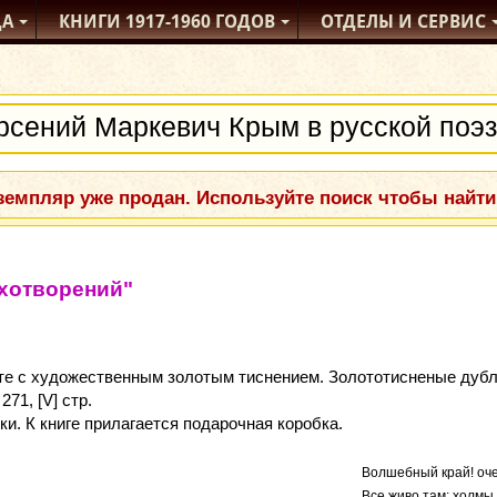
ДА
КНИГИ
1917-1960
ГОДОВ
ОТДЕЛЫ
И СЕРВИС
емпляр уже продан. Используйте поиск чтобы найти
ихотворений"
те с художественным золотым тиснением. Золототисненые дубл
71, [V] стр.
и. К книге прилагается подарочная коробка.
Волшебный край! оче
Все живо там: холмы,