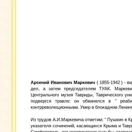
Арсений Иванович Маркевич
( 1855-1942 ) - 
дел, а затем председателем ТУАК. Маркеви
Центрального музея Тавриды, Таврического ун
подвергся травле: он обвинялся в " реаб
контрреволюционными. Умер в блокадном Ленинг
Из трудов А.И.Маркевича отметим: " Пушкин в Кры
указателя сочинений, касающихся Крыма и Таврич
Симферополь, его исторические судьбы, старина 