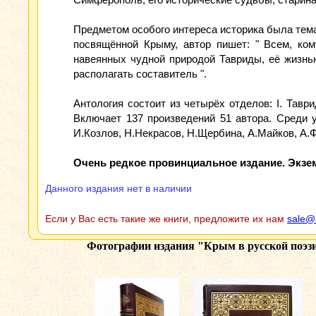
Предметом особого интереса историка была тема 
посвящённой Крыму, автор пишет: " Всем, ком
навеянных чудной природой Тавриды, её жизнь
располагать составитель ".
Антология состоит из четырёх отделов: I. Таврид
Включает 137 произведений 51 автора. Среди у
И.Козлов, Н.Некрасов, Н.Щербина, А.Майков, А.Ф
Очень редкое провинциальное издание. Экзе
Данного издания нет в наличии
Если у Вас есть такие же книги, предложите их нам
sale@
Фотографии издания
"Крым в русской поэз