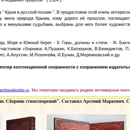
" Крым в русской поэзии ". В предисловии этой очень интересн
у мила природа Крыма, кому дорого её прошлое, посвящаетс
ю и минувшими судьбами, выбраны для него более художеств
а, Море и Южный берег. - II. Горы, долины и степи. - III. Бах
частников сборника: А.Пушкин, К.Батюшков, В.Бенедиктов, П.
ет, А.Апухтин, М.Розенгейм, И.Бунин, Д.Мережковский и др.
мпляр коллекционной сохранности с сохранением издатель
antiquebooks.ru
. Мы помогаем продавать редкие антикварные книги
ии. Сборник стихотворений". Составил Арсений Маркевич. С