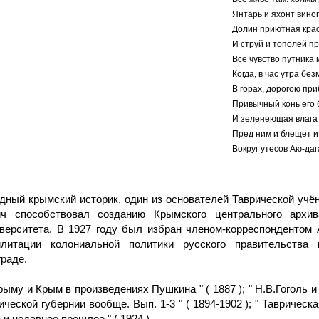
Янтарь и яхонт вино
Долин приютная крас
И струй и тополей пр
Всё чувство путника 
Когда, в час утра бе
В горах, дорогою пр
Привычный конь его 
И зеленеющая влага
Пред ним и блещет 
Вокруг утесов Аю-дага
видный крымский историк, один из основателей Таврической уч
ч способствовал созданию Крымского центрального архива
иверситета. В 1927 году был избран членом-корреспонденто
илитации колониальной политики русского правительств
раде.
му и Крым в произведениях Пушкина " ( 1887 ); " Н.В.Гоголь и В
еской губернии вообще. Вып. 1-3 " ( 1894-1902 ); " Таврическая
и недавнее прошлое " ( 1924 ).