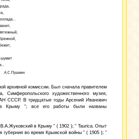
града,
а,
охлада...
манит,
змятежный,
ибрежной,
бежит,
и шумит
...
А.С.Пушкин
ёной архивной комиссии. Был сначала правителем
, Симферопольского художественного музея,
м АН СССР. В тридцатые годы Арсений Иванович
а в Крыму "; все его работы были названы
.А.Жуковский в Крыму " ( 1902 ); " Taurica. Опыт
 губерния во время Крымской войны " ( 1905 ); "