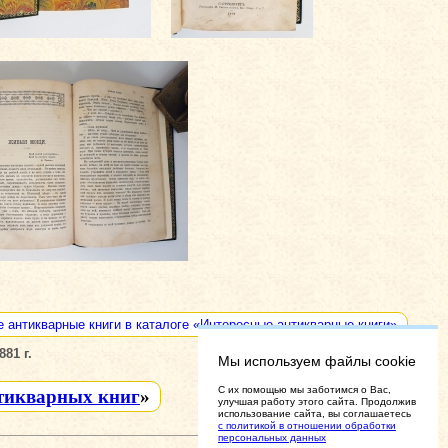
е антикварные книги в каталоге «Интересные антикварные книги»
81 г.
Мы используем файлы cookie
C их помощью мы заботимся о Вас,
тикварных книг
»
улучшая работу этого сайта. Продолжив
использование сайта, вы соглашаетесь
с политикой в отношении обработки
персональных данных