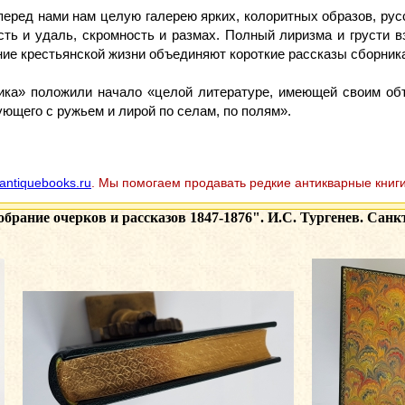
перед нами нам целую галерею ярких, колоритных образов, рус
ь и удаль, скромность и размах. Полный лиризма и грусти в
ие крестьянской жизни объединяют короткие рассказы сборника
ика» положили начало «целой литературе, имеющей своим объ
ующего с ружьем и лирой по селам, по полям».
antiquebooks.ru
. Мы помогаем продавать редкие антикварные книги
обрание очерков и рассказов 1847-1876". И.С. Тургенев. Сан