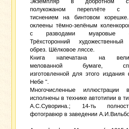
Экземпляр в добротном ст
полукожаном переплёте с 
тиснением на бинтовом корешке
оклеены тёмно-зелёным коленкоро
с разводами муаровые фо
Трёхсторонний художественный
обрез. Шёлковое ляссе.
Книга напечатана на велик
мелованной бумаге, спец
изготовленной для этого издания
Небе ".
Многочисленные иллюстрации 
исполнены в технике автотипии в т
А.С.Суворина.; 14-ть полност
фотогравюр в заведении А.И.Вильбо