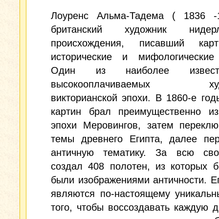
Лоуренс Альма-Тадема ( 1836 -
британский художник нидерла
происхождения, писавший кар
исторические и мифологические
Один из наиболее извес
высокооплачиваемых худо
викторианской эпохи. В 1860-е го
картин брал преимущественно из
эпохи Меровингов, затем переклю
темы древнего Египта, далее пе
античную тематику. За всю св
создал 408 полотен, из которых 
были изображениями античности. Е
являются по-настоящему уникальн
того, чтобы воссоздавать каждую д