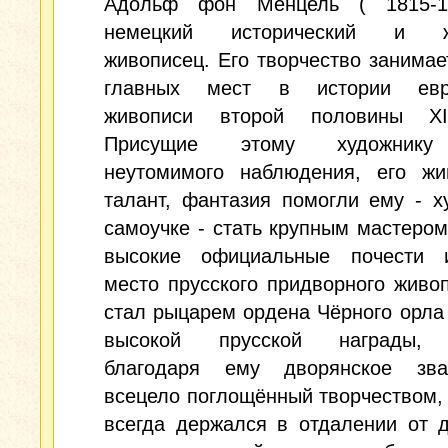
Адольф фон Менцель ( 1815-1
немецкий исторический и ж
живописец. Его творчество занимае
главных мест в истории евро
живописи второй половины XI
Присущие этому художник
неутомимого наблюдения, его жи
талант, фантазия помогли ему - х
самоучке - стать крупным мастером
высокие официальные почести 
место прусского придворного живо
стал рыцарем ордена Чёрного орла 
высокой прусской награды, 
благодаря ему дворянское зв
всецело поглощённый творчеством,
всегда держался в отдалении от 