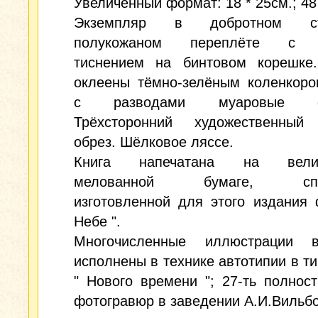
Увеличенный формат: 18 * 25см.; 48
Экземпляр в добротном ст
полукожаном переплёте с 
тиснением на бинтовом корешке
оклеены тёмно-зелёным коленкоро
с разводами муаровые фо
Трёхсторонний художественный
обрез. Шёлковое ляссе.
Книга напечатана на велик
мелованной бумаге, спец
изготовленной для этого издания
Небе ".
Многочисленные иллюстрации 
исполнены в технике автотипии в т
" Нового времени "; 27-ть полнос
фотогравюр в заведении А.И.Вильбо