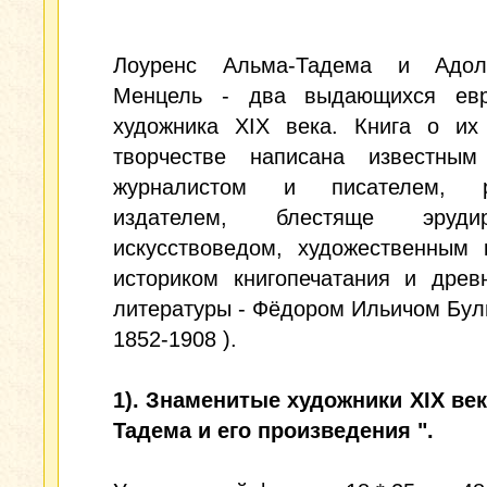
Лоуренс Альма-Тадема и Адо
Менцель - два выдающихся евр
художника XIX века. Книга о их
творчестве написана известным
журналистом и писателем, ре
издателем, блестяще эрудир
искусствоведом, художественным 
историком книгопечатания и древ
литературы - Фёдором Ильичом Бул
1852-1908 ).
1). Знаменитые художники XIX ве
Тадема и его произведения ".