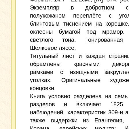
Экземпляр в добротном ст
полукожаном переплёте с уго
блинтовым тиснением на корешке
оклеены бумагой под мрамор.
светлого тона. Тонированная 
Шёлковое ляссе.
Титульный лист и каждая страниц
обрамлены красными декора
рамками с изящными закругле
уголках. Оригинальные художе
концовки.
Книга условно разделена на семь
разделов и включает 1825 
наблюдений, характеристик 309-и а
также выдержки из Евангелия, 
Корана, еврейских молитв; Из