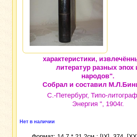
характеристики, извлечённ
литератур разных эпох 
народов".
Собрал и составил М.Л.Бин
С.-Петербург, Типо-литограф
Энергия ", 1904г.
Нет в наличии
Формат: 14,7 * 21,2см.; [IX], 374, [XXI