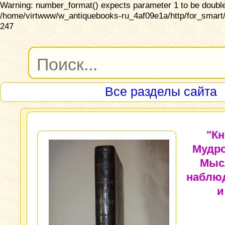
Warning: number_format() expects parameter 1 to be double,
/home/virtwww/w_antiquebooks-ru_4af09e1a/http/for_smart/
247
Все разделы сайта
"Кн
Мудро
Мыс
наблю
и