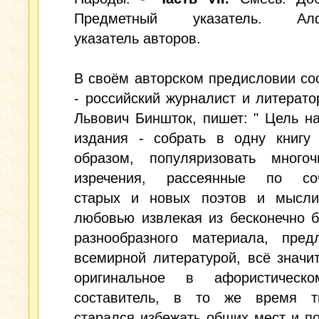
Предметный указатель. Алф
указатель авторов.
В своём авторском предисловии со
- российский журналист и литерат
Львович Биншток, пишет: " Цель н
издания - собрать в одну книгу 
образом, популяризовать многоч
изречения, рассеянные по со
старых и новых поэтов и мысли
любовью извлекая из бесконечно б
разнообразного материала, предл
всемирной литературой, всё значи
оригинальное в афористическ
составитель, в то же время т
старался избежать общих мест и п