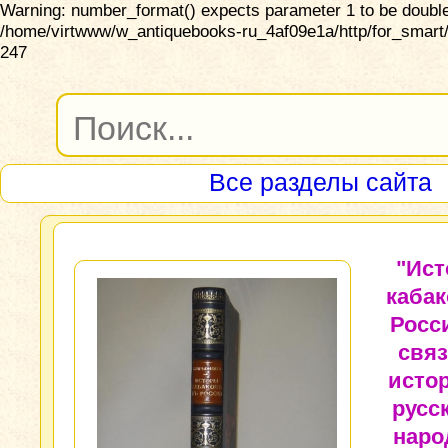
Warning: number_format() expects parameter 1 to be double,
/home/virtwww/w_antiquebooks-ru_4af09e1a/http/for_smart/
247
Все разделы сайта
"Ист
кабак
Росс
связ
исто
русс
наро