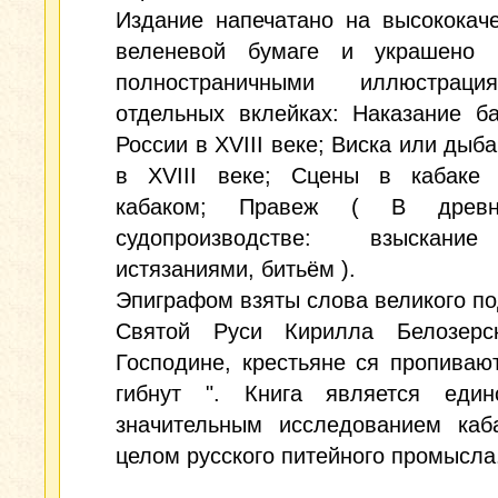
Издание напечатано на высококач
веленевой бумаге и украшено 
полностраничными иллюстрац
отдельных вклейках: Наказание б
России в XVIII веке; Виска или дыба
в XVIII веке; Сцены в кабаке
кабаком; Правеж ( В древне
судопроизводстве: взыскани
истязаниями, битьём ).
Эпиграфом взяты слова великого п
Святой Руси Кирилла Белозерс
Господине, крестьяне ся пропиваю
гибнут ". Книга является един
значительным исследованием каб
целом русского питейного промысла