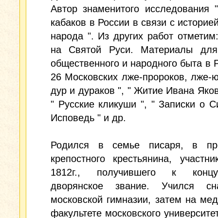
Автор знаменитого исследования 
кабаков в России в связи с историей
народа ". Из других работ отметим
на Святой Руси. Материалы для
общественного и народного быта в Ро
26 Московских лже-пророков, лже-
дур и дураков ", " Житие Ивана Яков
" Русские кликуши ", " Записки о Си
Исповедь " и др.
Родился в семье писаря, в п
крепостного крестьянина, участн
1812г., получившего к конц
дворянское звание. Учился с
московской гимназии, затем на ме
факультете московского университет