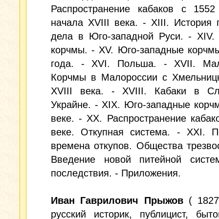
Распространение кабаков с 1552
начала XVIII века. - XIII. История 
дела в Юго-западной Руси. - XIV.
корчмы. - XV. Юго-западные корчм
года. - XVI. Польша. - XVII. Ма
Корчмы в Малороcсии с Хмельницк
XVIII века. - XVIII. Кабаки в С
Украйне. - XIX. Юго-западные корчм
веке. - XX. Распространение кабако
веке. Откупная система. - XXI. 
времена откупов. Общества трезвос
Введение новой питейной сист
последствия. - Приложения.
Иван Гаврилович Прыжов
( 1827
русский историк, публицист, быто