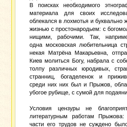
В поисках необходимого этнограф
материала для своих исследов
облекался в лохмотья и буквально 
жизнью с простонародьем: с богомо
нищими, рабочими. Так, наприме
одна московская любительница ст
некая Матрёна Макарьевна, отпра
Киев молиться Богу, набрала с со
толпу различных юродивых, стра
странниц, богаделенок и прижив
среди них них был и Прыжов, обл
убогое рубище, с сумой для подаяни
Условия цензуры не благоприят
литературным работам Прыжова:
части его трудов не суждено был