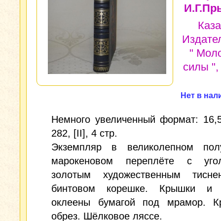
И.Г.Пр
Каза
Издате
" Мол
силы ",
Нет в нал
Немного увеличенный формат: 16,5
282, [II], 4 стр.
Экземпляр в великолепном пол
марокеновом переплёте с уго
золотым художественным тисн
бинтовом корешке. Крышки и 
оклеены бумагой под мрамор. К
обрез. Шёлковое ляссе.