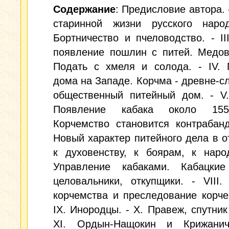
Содержание
: Предисловие автора. 
старинной жизни русского народ
Бортничество и пчеловодство. - II
появление пошлин с питей. Медов
Подать с хмеля и солода. - IV. 
дома на Западе. Корчма - древне-с
общественный питейный дом. - V.
Появление кабака около 155
Корчемство становится контрабанд
Новый характер питейного дела в 
к духовенству, к боярам, к народ
Управление кабаками. Кабацкие
целовальники, откупщики. - VIII.
корчемства и преследование корче
IX. Инородцы. - X. Правеж, спутник 
XI. Ордын-Нащокин и Крижанич