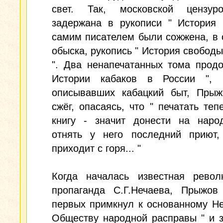
свет. Так, московской цензу
задержана в рукописи " История 
самим писателем были сожжена, в
обыска, рукопись " История свободы
". Два ненапечатанных тома прод
Истории кабаков в России ", 
описывавших кабацкий быт, Прыж
сжёг, опасаясь, что " печатать теп
книгу - значит донести на народ
отнять у него последний приют,
приходит с горя... "
Когда началась известная револ
пропаганда С.Г.Нечаева, Прыжов
первых примкнул к основанному Н
Обществу народной расправы " и 