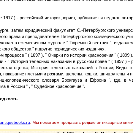
е 1917 ) - российский историк, юрист, публицист и педагог; авт
урге, затем юридический факультет С.-Петербургского универс
ного права и преподавателем Петербургского коммерческого уч
бликовал в ежемесячном журнале " Тюремный вестник ", издав
ского общества " и другие периодических изданиях.
 процессе " ( 1897 ), " Очерки по истории красноречия " ( 1899 )
- " История телесных наказаний в русском праве " ( 1897 ) -
ческая оценка; История телесных наказаний в России; Виды т
, наказание плетьми и розгами, шелепы, кошки, шпицрутены и пр
нциклопедического словаря Брокгауза и Ефрона ", где, в 
а в России " , " Судебное красноречие ".
едкость.
antiquebooks.ru
. Мы помогаем продавать редкие антикварные книги