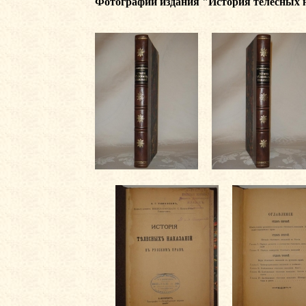
Фотографии издания
"История телесных н