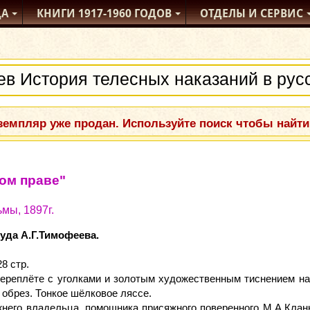
ДА
КНИГИ
1917-1960
ГОДОВ
ОТДЕЛЫ
И СЕРВИС
емпляр уже продан. Используйте поиск чтобы найти
ком праве"
мы, 1897г.
уда А.Г.Тимофеева.
8 стр.
переплёте с уголками и золотым художественным тиснением н
 обрез. Тонкое шёлковое ляссе.
него владельца, помощника присяжного поверенного М.А.Кланк