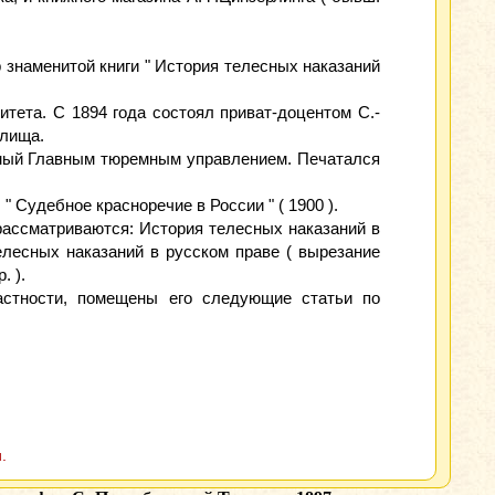
ор знаменитой книги " История телесных наказаний
итета. С 1894 года состоял приват-доцентом С.-
илища.
аемый Главным тюремным управлением. Печатался
, " Судебное красноречие в России " ( 1900 ).
 рассматриваются: История телесных наказаний в
елесных наказаний в русском праве ( вырезание
. ).
частности, помещены его следующие статьи по
.