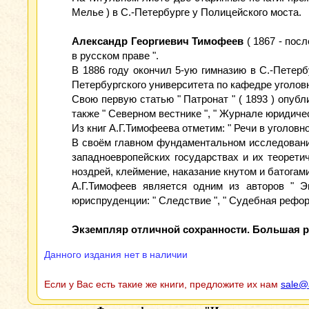
Мелье ) в С.-Петербурге у Полицейского моста.
Александр Георгиевич Тимофеев
( 1867 - посл
в русском праве ".
В 1886 году окончил 5-ую гимназию в С.-Петерб
Петербургского университета по кафедре уголов
Свою первую статью " Патронат " ( 1893 ) опу
также " Северном вестнике ", " Журнале юридиче
Из книг А.Г.Тимофеева отметим: " Речи в уголовном
В своём главном фундаментальном исследовании 
западноевропейских государствах и их теорети
ноздрей, клеймение, наказание кнутом и батогами
А.Г.Тимофеев является одним из авторов " Э
юриспруденции: " Следствие ", " Судебная реформ
Экземпляр отличной сохранности. Большая р
Данного издания нет в наличии
Если у Вас есть такие же книги, предложите их нам
sale@