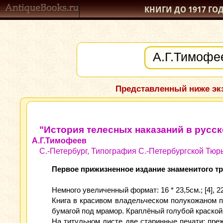
КНИГИ ДО 1917
ГО
Представленный ниже экз
"История телесных наказаний в русс
А.Г.Тимофеев
С.-Петербург, Типография С.-Петербургской Тюрь
Первое прижизненное издание знаменитого тр
Немного увеличенный формат: 16 * 23,5см.; [4], 22
Книга в красивом владельческом полукожаном 
бумагой под мрамор. Краплёный голубой краской
На титульном листе две старинные печати: преж