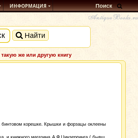
ИНФОРМАЦИЯ
Найти
 такую же или другую книгу
а бинтовом корешке. Крышки и форзацы оклеены
а, и книжного магазина А.Ф.Цинзерлинга ( бывш.