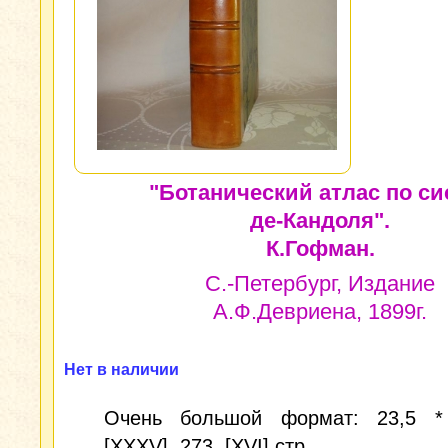
"Ботанический атлас по си
де-Кандоля".
К.Гофман.
С.-Петербург, Издание
А.Ф.Девриена, 1899г.
Нет в наличии
Очень большой формат: 23,5 * 
[XXXV], 273, [XVI] стр.