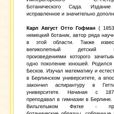
Ботанического Сада. Издание
исправленное и значительно дополн
Карл Август Отто Гофман
( 1853
немецкий ботаник, автор ряда науч
в этой области. Также извес
великолепный детский пи
произведениями которого зачитыв
одно поколение юношей. Родился 
Бесков. Изучал математику и естес
в Берлинском университете, а впо
закончил аспирантуру в Гетти
университете. Начиная с 187
преподавал в гимназии в Берлине.
Вильгельмом Фатке - про
ботанические образцы, собранные