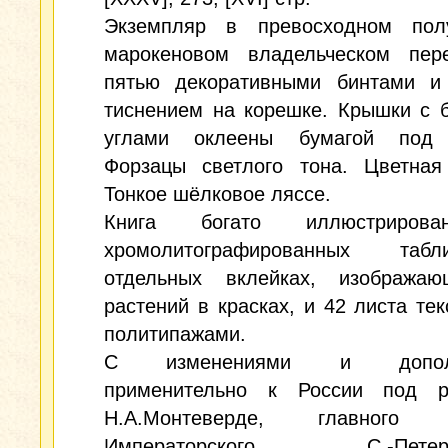
Экземпляр в превосходном пол
марокеновом владельческом пер
пятью декоративными бинтами и
тиснением на корешке. Крышки с 
углами оклеены бумагой под 
Форзацы светлого тона. Цветная 
Тонкое шёлковое ляссе.
Книга богато иллюстриров
хромолитографированных та
отдельных вклейках, изобража
растений в красках, и 42 листа тек
политипажами.
С изменениями и дополн
применительно к России под р
Н.А.Монтеверде, главного б
Императорского С.-Петербу