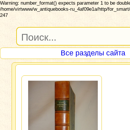
Warning: number_format() expects parameter 1 to be double,
/home/virtwww/w_antiquebooks-ru_4af09e1a/http/for_smart/
247
Все разделы сайта