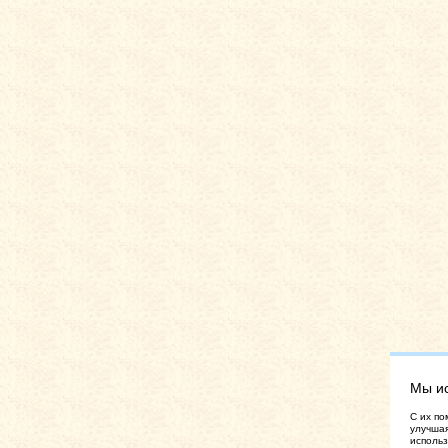
Мы и
C их по
улучшая
использ