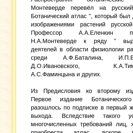
Монтеверде перевёл на русски
Ботанический атлас ", который был
изображениями растений русско
Профессор А.А.Еленкин пр
Н.А.Монтеверде к ряду " выд
деятелей в области физиологии ра
среди А.Ф.Баталина, И.П.Бо
Д.О.Ивановского, К.А.Тими
А.С.Фаминцына и других.
Из Предисловия ко второму из
Первое издание Ботаническог
разошлось по подписке в первый ж
выхода. Вследствие такого у
многочисленных требований лиц, 
приобрести атлас, вскоре п