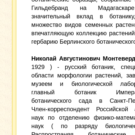
Гильдебранд на Мадагаскар
значительный вклад в ботанику
множество видов семенных растен
впечатляющую коллекцию растений
гербарию Берлинского ботаническог
Николай Августинович Монтевер
1929 ) - русский ботаник, спец
области морфологии растений, за
музеем и биологической лабор
главный ботаник Императ
ботанического сада в Санкт-Пет
Член-корреспондент Российской 
наук по отделению физико-матема
наук ( по разряду биологиче
Распространяя ботанические 