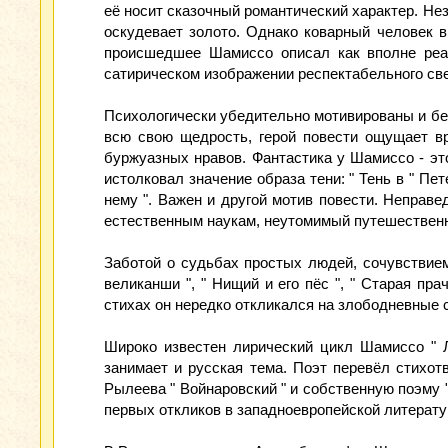
её носит сказочный романтический характер. Не
оскудевает золото. Однако коварный человек 
происшедшее Шамиссо описал как вполне реа
сатирическом изображении респектабельного све
Психологически убедительно мотивированы и бед
всю свою щедрость, герой повести ощущает вр
буржуазных нравов. Фантастика у Шамиссо - эт
истолковал значение образа тени: " Тень в " П
нему ". Важен и другой мотив повести. Неправед
естественным наукам, неутомимый путешественн
Заботой о судьбах простых людей, сочувствием
великанши ", " Нищий и его пёс ", " Старая пр
стихах он нередко откликался на злободневные с
Широко известен лирический цикл Шамиссо " 
занимает и русская тема. Поэт перевёл стихот
Рылеева " Войнаровский " и собственную поэму "
первых откликов в западноевропейской литерату