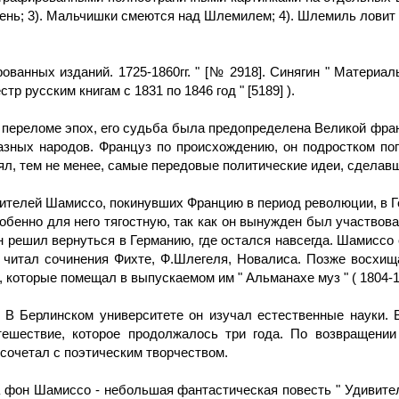
 тень; 3). Мальчишки смеются над Шлемилем; 4). Шлемиль ловит
рованных изданий. 1725-1860гг. " [№ 2918]. Синягин " Матери
тр русским книгам с 1831 по 1846 год " [5189] ).
на переломе эпох, его судьба была предопределена Великой фр
азных народов. Француз по происхождению, он подростком поп
нял, тем не менее, самые передовые политические идеи, сдела
дителей Шамиссо, покинувших Францию в период революции, в 
бенно для него тягостную, так как он вынужден был участвова
он решил вернуться в Германию, где остался навсегда. Шамисс
читал сочинения Фихте, Ф.Шлегеля, Новалиса. Позже восхищ
 которые помещал в выпускаемом им " Альманахе муз " ( 1804-1
В Берлинском университете он изучал естественные науки. В 
утешествие, которое продолжалось три года. По возвращени
 сочетал с поэтическим творчеством.
фон Шамиссо - небольшая фантастическая повесть " Удивител