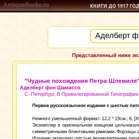
КНИГИ ДО 1917
ГО
Представленный ниже экз
"Чудные похождения Петра Шлемиля
Аделберт фон Шамиссо
С.-Петербург, В Привилегированной Типографии 
Первое русскоязычное издание с шестью ли
Немного уменьшенный формат: 12,2 * 19см.; 6, [XII
Экземпляр в оригинальном изящном цельнокол
симметричными блинтовыми рамками. Форзацы св
Издание украшено шестью великолепными литог