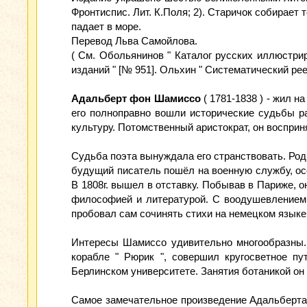
Фронтиспис. Лит. К.Поля; 2). Старичок собирает
падает в море.
Перевод Льва Самойлова.
( См. Обольянинов " Каталог русских иллюстри
изданий " [№ 951]. Ольхин " Систематический реес
Адальберт фон Шамиссо
( 1781-1838 ) - жил 
его полноправно вошли исторические судьбы р
культуру. Потомственный аристократ, он воспри
Судьба поэта вынуждала его странствовать. Ро
будущий писатель пошёл на военную службу, осо
В 1808г. вышел в отставку. Побывав в Париже, 
философией и литературой. С воодушевлением 
пробовал сам сочинять стихи на немецком языке,
Интересы Шамиссо удивительно многообразны. 
корабле " Рюрик ", совершил кругосветное п
Берлинском университете. Занятия ботаникой он
Самое замечательное произведение Адальберта 