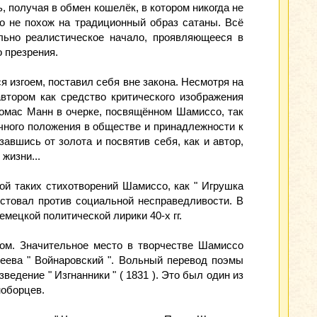
 получая в обмен кошелёк, в котором никогда не
о не похож на традиционный образ сатаны. Всё
ьно реалистическое начало, проявляющееся в
 презрения.
 изгоем, поставил себя вне закона. Несмотря на
втором как средство критического изображения
Томас Манн в очерке, посвящённом Шамиссо, так
очного положения в обществе и принадлежности к
завшись от золота и посвятив себя, как и автор,
жизни...
ой таких стихотворений Шамиссо, как " Игрушка
тестовал против социальной несправедливости. В
мецкой политической лирики 40-х гг.
ом. Значительное место в творчестве Шамиссо
леева " Войнаровский ". Вольный перевод поэмы
едение " Изгнанники " ( 1831 ). Это был один из
ноборцев.